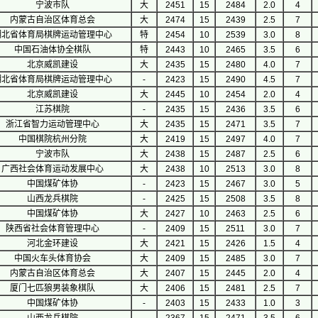
宁波市队
大
2451
15
2484
2.0
4
内蒙古自治区体育总会
大
2474
15
2439
2.5
7
湖北省体育局棋牌运动管理中心
特
2454
10
2539
3.0
8
中国石油体协全棋队
特
2443
10
2465
3.5
6
北京威凯建设
大
2435
15
2480
4.0
7
湖北省体育局棋牌运动管理中心
-
2423
15
2490
4.5
7
北京威凯建设
大
2445
10
2454
2.0
4
江苏棋院
-
2435
15
2436
3.5
6
浙江省智力运动管理中心
大
2435
15
2471
3.5
7
中国棋院杭州分院
大
2419
15
2497
4.0
7
宁波市队
大
2438
15
2487
2.5
6
广西社会体育运动发展中心
大
2438
10
2513
3.0
8
中国煤矿体协
-
2423
15
2467
3.0
5
山西龙兵棋院
-
2425
15
2508
3.5
8
中国煤矿体协
大
2427
10
2463
2.5
6
陕西省社会体育管理中心
-
2409
15
2511
3.0
7
河北金环建设
大
2421
15
2426
1.5
4
中国火车头体育协会
大
2409
15
2485
3.0
7
内蒙古自治区体育总会
大
2407
15
2445
2.0
4
厦门七匹狼男装象棋队
大
2406
15
2481
2.5
7
中国煤矿体协
-
2403
15
2433
1.0
3