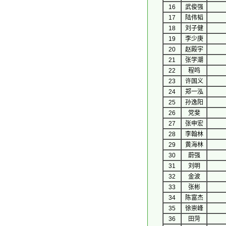
16
武俊强
17
陆伟韬
18
刘子健
19
李少庚
20
赵殿宇
21
张学潮
22
程鸣
23
许国义
24
郑一泓
25
孙逸阳
26
党斐
27
张申宏
28
李翰林
29
黄海林
30
蔚强
31
刘明
32
金波
33
张彬
34
陈富杰
35
徐崇峰
36
田菏