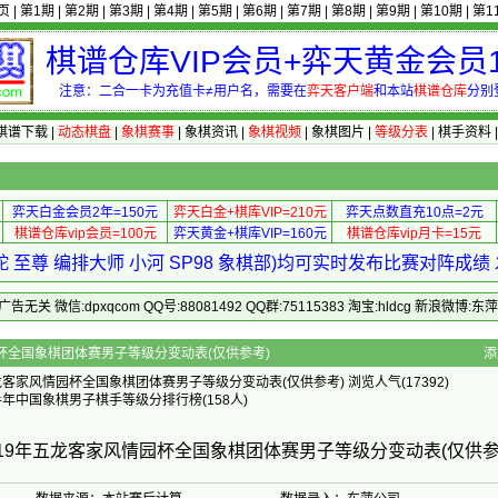
页
|
第1期
|
第2期
|
第3期
|
第4期
|
第5期
|
第6期
|
第7期
|
第8期
|
第9期
|
第10期
|
第1
棋谱仓库VIP会员+弈天黄金会员1
注意：二合一卡为充值卡≠用户名，需要在
弈天客户端
和本站
棋谱仓库
分别
棋谱下载
|
动态棋盘
|
象棋赛事
|
象棋资讯
|
象棋视频
|
象棋图片
|
等级分表
|
棋手资料
弈天白金会员2年=150元
弈天白金+棋库VIP=210元
弈天点数直充10点=2元
棋谱仓库vip会员=100元
弈天黄金+棋库VIP=160元
棋谱仓库vip月卡=15元
 至尊 编排大师 小河 SP98 象棋部)均可实时发布比赛对阵成
 微信:dpxqcom QQ号:88081492 QQ群:75115383 淘宝:hldcg 新浪微博:
五龙客家风情园杯全国象棋团体赛男子等级分变动表(仅供参考)
添
客家风情园杯全国象棋团体赛男子等级分变动表(仅供参考) 浏览人气(17392)
半年中国象棋男子棋手等级分排行榜(158人)
019年五龙客家风情园杯全国象棋团体赛男子等级分变动表(仅供参