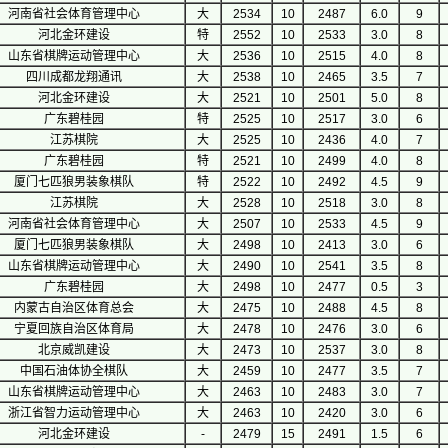
河南省社会体育管理中心
大
2534
10
2487
6.0
9
河北金环建设
特
2552
10
2533
3.0
8
山东省棋牌运动管理中心
大
2536
10
2515
4.0
8
四川成都龙翔通讯
大
2538
10
2465
3.5
7
河北金环建设
大
2521
10
2501
5.0
8
广东碧桂园
特
2525
10
2517
3.0
6
江苏棋院
大
2525
10
2436
4.0
7
广东碧桂园
特
2521
10
2499
4.0
8
厦门七匹狼男装象棋队
特
2522
10
2492
4.5
9
江苏棋院
大
2528
10
2518
3.0
8
河南省社会体育管理中心
大
2507
10
2533
4.5
9
厦门七匹狼男装象棋队
大
2498
10
2413
3.0
6
山东省棋牌运动管理中心
大
2490
10
2541
3.5
8
广东碧桂园
大
2498
10
2477
0.5
3
内蒙古自治区体育总会
大
2475
10
2488
4.5
8
宁夏回族自治区体育局
大
2478
10
2476
3.0
6
北京威凯建设
大
2473
10
2537
3.0
8
中国石油体协全棋队
大
2459
10
2477
3.5
7
山东省棋牌运动管理中心
大
2463
10
2483
3.0
7
浙江省智力运动管理中心
大
2463
10
2420
3.0
6
河北金环建设
-
2479
15
2491
1.5
6