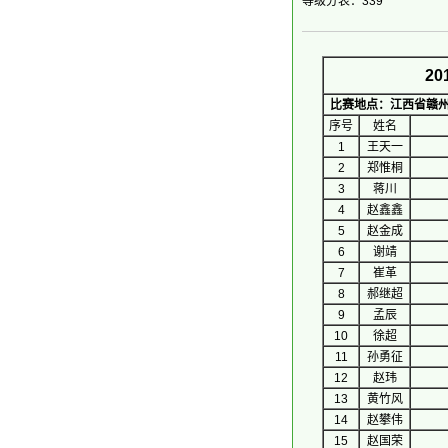
等级分表：339
2
比赛地点：江西省赣
序号
 姓名 
1
王天一
2
郑惟桐
3
蒋川
4
赵鑫鑫
5
赵金成
6
谢靖
7
崔革
8
郝继超
9
孟辰
10
徐超
11
孙勇征
12
赵玮
13
黄竹风
14
赵攀伟
15
赵国荣