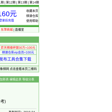
1期
|
第12期
|
第13期
|
第14期
收藏本页
60元
棋谱仓库
登录后充值
使用帮助
|
东萍商城
|
直播室
弈天棋缘碎银30万=100元
棋谱仓库vip会员=100元
绩 发布工具合集下载
东萍象棋网
点击查看本页二维码
加新表
编辑此表
等级分表
考)