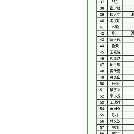
37
邱东
38
宿少峰
39
柳大华
40
陶汉明
41
么毅
42
柳天
43
靳玉砚
44
鲁天
45
王家瑞
46
郭凤达
47
谢丹枫
48
黄仕清
49
蒋凤山
50
韩强
51
景学义
52
李小龙
53
王瑞祥
54
宋国强
55
陈栋
56
林文汉
57
窦超