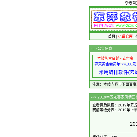
杂志首
首页
|
棋谱仓库
|
-=>
公告信息
本站淘宝店铺 - 支付宝
弈天黄金会员年卡=100元
常用编排软件(云蛇
注意：本站内容与下面百度广告无关
-=> 2019年
查看赛后数据：2019年五龙
赛前等级分表：2019年上
2