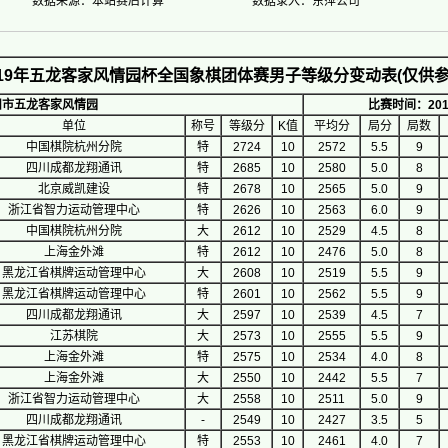
数据来源：本站赛后计算
数据录入：东萍公司
019年五龙客家风情园杯全国象棋团体赛男子等级分变动表(仅供参
州市五龙客家风情园
比赛时间：2019-0
单位
称号
等级分
K值
平均分
局分
局数
中国棋院杭州分院
特
2724
10
2572
5.5
9
四川成都龙翔通讯
特
2685
10
2580
5.0
8
北京威凯建设
特
2678
10
2565
5.0
9
浙江省智力运动管理中心
特
2626
10
2563
6.0
9
中国棋院杭州分院
大
2612
10
2529
4.5
8
上海金外滩
特
2612
10
2476
5.0
8
黑龙江省棋牌运动管理中心
大
2608
10
2519
5.5
9
黑龙江省棋牌运动管理中心
特
2601
10
2562
5.5
9
四川成都龙翔通讯
大
2597
10
2539
4.5
7
江苏棋院
大
2573
10
2555
5.5
9
上海金外滩
特
2575
10
2534
4.0
8
上海金外滩
大
2550
10
2442
5.5
7
浙江省智力运动管理中心
大
2558
10
2511
5.0
9
四川成都龙翔通讯
-
2549
10
2427
3.5
5
黑龙江省棋牌运动管理中心
特
2553
10
2461
4.0
7