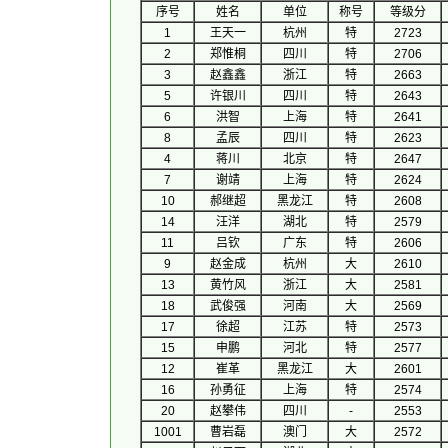
序号
 姓名 
单位
称号
等级分
1
王天一
杭州
特
2723
2
郑惟桐
四川
特
2706
3
赵鑫鑫
浙江
特
2663
5
许银川
四川
特
2643
6
洪智
上海
特
2641
8
孟辰
四川
特
2623
4
蒋川
北京
特
2647
7
谢靖
上海
特
2624
10
郝继超
黑龙江
特
2608
14
汪洋
湖北
特
2579
11
吕钦
广东
特
2606
9
赵金成
杭州
大
2610
13
黄竹风
浙江
大
2581
18
武俊强
河南
大
2569
17
徐超
江苏
特
2573
15
申鹏
河北
特
2577
12
崔革
黑龙江
大
2601
16
孙勇征
上海
特
2574
20
赵攀伟
四川
-
2553
1001
曹岩磊
澳门
大
2572