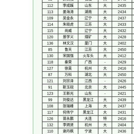
112
李成蹊
山东
大
2435
113
姜海涛
湖南
大
2434
109
吴金永
辽宁
大
2437
114
朱晓虎
江苏
大
2433
115
尚威
辽宁
大
2432
120
景学义
煤矿
大
2428
136
林文汉
厦门
大
2402
85
鲁天
江苏
大
2450
130
宋国强
火车头
大
2412
118
秦荣
广西
-
2429
127
徐昊
杭州
大
2416
87
万科
湖北
大
2450
121
刘宗泽
江西
-
2426
91
靳玉砚
北京
大
2445
123
王新光
山东
-
2421
99
刘俊达
黑龙江
大
2439
108
张瑞峰
上海
大
2437
117
何伟宁
黑龙江
大
2431
126
苗永鹏
大连
特
2416
132
李炳贤
杭州
大
2404
110
谢丹枫
宁波
大
2436