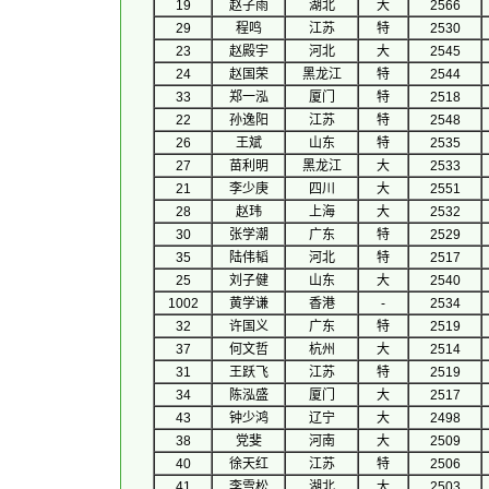
19
赵子雨
湖北
大
2566
29
程鸣
江苏
特
2530
23
赵殿宇
河北
大
2545
24
赵国荣
黑龙江
特
2544
33
郑一泓
厦门
特
2518
22
孙逸阳
江苏
特
2548
26
王斌
山东
特
2535
27
苗利明
黑龙江
大
2533
21
李少庚
四川
大
2551
28
赵玮
上海
大
2532
30
张学潮
广东
特
2529
35
陆伟韬
河北
特
2517
25
刘子健
山东
大
2540
1002
黄学谦
香港
-
2534
32
许国义
广东
特
2519
37
何文哲
杭州
大
2514
31
王跃飞
江苏
特
2519
34
陈泓盛
厦门
大
2517
43
钟少鸿
辽宁
大
2498
38
党斐
河南
大
2509
40
徐天红
江苏
特
2506
41
李雪松
湖北
大
2503