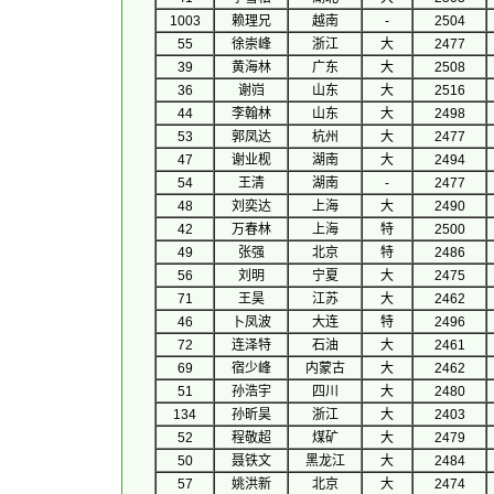
1003
赖理兄
越南
-
2504
55
徐崇峰
浙江
大
2477
39
黄海林
广东
大
2508
36
谢岿
山东
大
2516
44
李翰林
山东
大
2498
53
郭凤达
杭州
大
2477
47
谢业枧
湖南
大
2494
54
王清
湖南
-
2477
48
刘奕达
上海
大
2490
42
万春林
上海
特
2500
49
张强
北京
特
2486
56
刘明
宁夏
大
2475
71
王昊
江苏
大
2462
46
卜凤波
大连
特
2496
72
连泽特
石油
大
2461
69
宿少峰
内蒙古
大
2462
51
孙浩宇
四川
大
2480
134
孙昕昊
浙江
大
2403
52
程敬超
煤矿
大
2479
50
聂铁文
黑龙江
大
2484
57
姚洪新
北京
大
2474