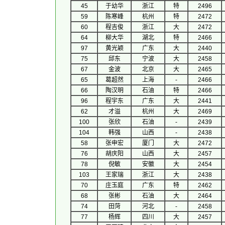
45
于幼华
浙江
特
2496
59
陈寒峰
杭州
特
2472
60
程吉俊
浙江
大
2472
64
柳大华
湖北
特
2466
97
黄光颖
广东
大
2440
75
邱东
宁波
大
2458
67
金波
北京
大
2465
65
葛超然
上海
-
2466
66
陶汉明
石油
特
2466
96
程宇东
广东
大
2441
62
才溢
杭州
大
2469
100
张欣
石油
-
2439
104
韩强
山西
-
2438
58
张申宏
厦门
大
2472
76
胡庆阳
山西
大
2457
78
倪敏
安徽
大
2454
103
王家瑞
浙江
大
2438
70
庄玉庭
广东
特
2462
68
张彬
石油
大
2464
74
田菏
河北
-
2458
77
杨辉
四川
大
2457