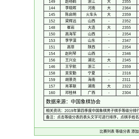
149
赵旸鹤
浙江
大
2355
144
李晓晖
河南
大
2364
145
陈启明
火车头
大
2359
152
梁辉远
山西
-
2352
148
崔岩
大连
大
2355
150
高海军
山西
-
2354
153
李学淏
山东
-
2347
151
高菲
陕西
-
2354
154
赵利琴
山西
-
2346
156
王兴业
湖北
大
2345
146
王宇航
浙江
-
2359
158
吴安勤
宁夏
-
2316
159
胡景尧
海南
-
2311
157
肖革联
湖南
大
2322
160
邓桂林
广西
-
2304
数据来源：中国象棋协会
相关资讯：
2019年第四季度中国象棋男子棋手等级分排行榜
备注：点击等级分表的表头文字可进行排序，点棋手姓名
比赛列表
等级分表
添加