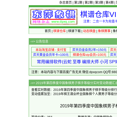
杂志首页
|
第1期
|
第2期
|
第3期
|
第4期
|
棋谱仓库V
注意：二合一卡为充值卡
首页
|
棋谱仓库
|
棋谱下载
|
动态棋盘
|
象棋赛事
|
象
-=>
公告信息
本站淘宝店铺 - 支付宝
弈天白金会员2年=150元
弈天
弈天黄金会员年卡=100元
棋谱仓库vip会员=100元
弈天
常用编排软件(云蛇 至尊 编排大师 小河 S
注意：本站内容与下面百度广告无关 微信:dpxqcom QQ号:88081
-=> 2019年第四季度中国象棋男子棋手等级
查看实时数据：2019年第四季度中国象棋男子棋手等级分排行榜(16
变动值累加至：2019年棋王酒业杯全国象棋个人赛男子等级分
2019年第四季度中国象棋男子