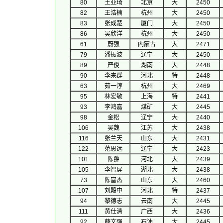
80
王亚琦
北京
大
2450
82
王浩楠
杭州
大
2450
83
张成楚
厦门
大
2450
86
吴欣洋
杭州
大
2450
61
蔚强
内蒙古
大
2471
79
潘振波
辽宁
大
2450
89
严俊
湖南
大
2448
90
李来群
河北
特
2448
63
茹一淳
杭州
大
2469
95
林宏敏
上海
特
2441
93
李鸿嘉
煤矿
大
2445
98
金松
辽宁
大
2440
106
吴魏
江苏
大
2438
116
张兰天
山东
大
2431
122
范思远
辽宁
大
2423
101
陈翀
河北
大
2439
105
李智屏
湖北
大
2438
73
陈富杰
山东
大
2460
107
刘殿中
河北
特
2437
94
黎德志
云南
大
2445
111
黄仕清
广西
大
2436
92
薛文强
石油
大
2445