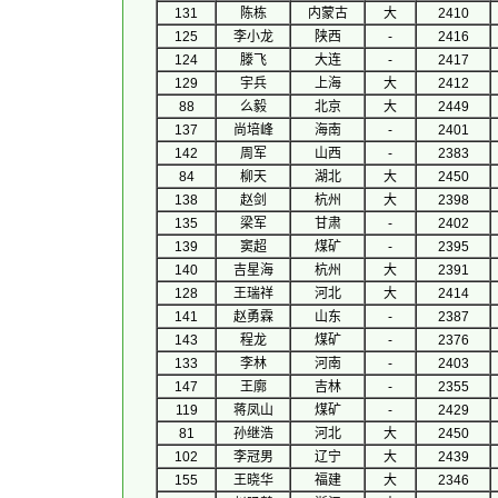
131
陈栋
内蒙古
大
2410
125
李小龙
陕西
-
2416
124
滕飞
大连
-
2417
129
宇兵
上海
大
2412
88
么毅
北京
大
2449
137
尚培峰
海南
-
2401
142
周军
山西
-
2383
84
柳天
湖北
大
2450
138
赵剑
杭州
大
2398
135
梁军
甘肃
-
2402
139
窦超
煤矿
-
2395
140
吉星海
杭州
大
2391
128
王瑞祥
河北
大
2414
141
赵勇霖
山东
-
2387
143
程龙
煤矿
-
2376
133
李林
河南
-
2403
147
王廓
吉林
-
2355
119
蒋凤山
煤矿
-
2429
81
孙继浩
河北
大
2450
102
李冠男
辽宁
大
2439
155
王晓华
福建
大
2346