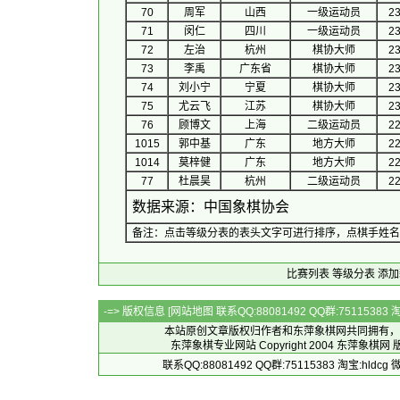
70
周军
山西
一级运动员
23
71
闵仁
四川
一级运动员
23
72
左治
杭州
棋协大师
23
73
李禹
广东省
棋协大师
23
74
刘小宁
宁夏
棋协大师
23
75
尤云飞
江苏
棋协大师
23
76
顾博文
上海
二级运动员
22
1015
郭中基
广东
地方大师
22
1014
莫梓健
广东
地方大师
22
77
杜晨昊
杭州
二级运动员
22
数据来源：中国象棋协会
备注：点击等级分表的表头文字可进行排序，点棋手姓名
比赛列表
等级分表
添加
-=> 版权信息 [
网站地图
联系QQ:88081492 QQ群:7511538
本站原创文章版权归作者和
东萍象棋网
共同拥有，
东萍象棋专业网站 Copyright 2004
东萍象棋网
版
联系QQ:88081492 QQ群:75115383 淘宝:h