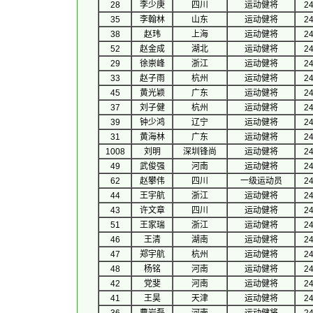
28
李少庚
四川
运动健将
24
35
李翰林
山东
运动健将
24
38
赵玮
上海
运动健将
24
52
赵金成
湖北
运动健将
24
29
徐崇峰
浙江
运动健将
24
33
赵子雨
杭州
运动健将
24
45
黄光颖
广东
运动健将
24
37
刘子健
杭州
运动健将
24
39
钟少鸿
辽宁
运动健将
24
31
黄海林
广东
运动健将
24
1008
刘明
深圳锋尚
运动健将
24
49
武俊强
河南
运动健将
24
62
赵攀伟
四川
一级运动员
24
44
王宇航
浙江
运动健将
24
43
许文章
四川
运动健将
24
51
王家瑞
浙江
运动健将
24
46
王清
湖南
运动健将
24
47
郑宇航
杭州
运动健将
24
48
杨铭
河南
运动健将
24
42
党斐
河南
运动健将
24
41
王昊
天津
运动健将
24