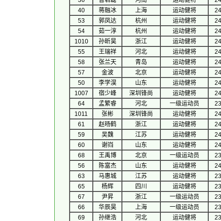
36
曹岩磊
河南
运动健将
24
40
蒋融冰
上海
运动健将
24
53
郭凤达
杭州
运动健将
24
54
茹一淳
杭州
运动健将
24
1010
孙昕昊
浙江
运动健将
24
55
王瑞祥
河北
运动健将
24
58
张兰天
青岛
运动健将
24
57
金波
北京
运动健将
24
50
李学淏
山东
运动健将
24
1007
宿少峰
深圳锋尚
运动健将
24
64
孟繁睿
河北
一级运动员
23
1011
张彬
深圳锋尚
运动健将
24
61
赵旸鹤
浙江
运动健将
24
59
吴魏
江苏
运动健将
24
60
谢岿
山东
运动健将
24
68
王禹博
北京
一级运动员
23
56
陈富杰
山东
运动健将
24
63
马惠城
江苏
运动健将
23
65
杨辉
四川
运动健将
23
67
尹昇
浙江
一级运动员
23
66
华辰昊
上海
一级运动员
23
69
孙继浩
河北
运动健将
23