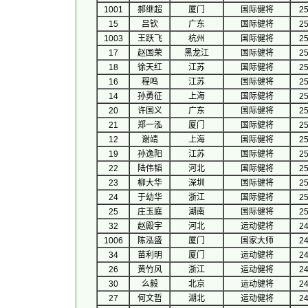
1001
郝继超
厦门
国际健将
25
15
吕钦
广东
国际健将
25
1003
王跃飞
杭州
国际健将
25
17
赵国荣
黑龙江
国际健将
25
18
徐天红
江苏
国际健将
25
16
程鸣
江苏
国际健将
25
14
孙勇征
上海
国际健将
25
20
许国义
广东
国际健将
25
21
郑一泓
厦门
国际健将
25
12
谢靖
上海
国际健将
25
19
孙逸阳
江苏
国际健将
25
22
陆伟韬
河北
国际健将
25
23
柳大华
深圳
国际健将
25
24
于幼华
浙江
国际健将
25
25
庄玉庭
湖南
国际健将
25
32
赵殿宇
河北
运动健将
24
1006
陈泓盛
厦门
国家大师
24
34
苗利明
厦门
运动健将
24
26
黄竹风
浙江
运动健将
24
30
么毅
北京
运动健将
24
27
何文哲
湖北
运动健将
24