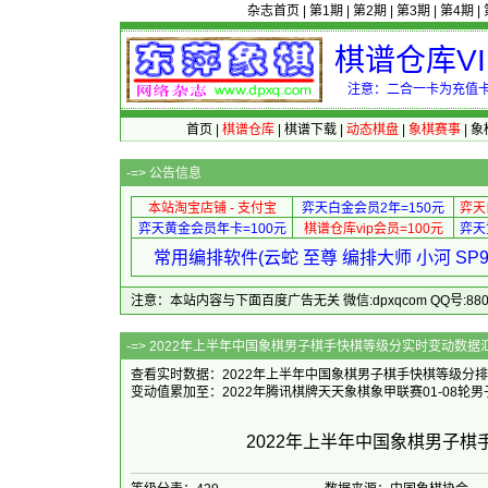
杂志首页
|
第1期
|
第2期
|
第3期
|
第4期
|
棋谱仓库V
注意：二合一卡为充值卡
首页
|
棋谱仓库
|
棋谱下载
|
动态棋盘
|
象棋赛事
|
象
-=>
公告信息
本站淘宝店铺 - 支付宝
弈天白金会员2年=150元
弈天
弈天黄金会员年卡=100元
棋谱仓库vip会员=100元
弈天
常用编排软件(云蛇 至尊 编排大师 小河 S
注意：本站内容与下面百度广告无关 微信:dpxqcom QQ号:88081
-=> 2022年上半年中国象棋男子棋手快棋等
查看实时数据：2022年上半年中国象棋男子棋手快棋等级分排行榜(
变动值累加至：2022年腾讯棋牌天天象棋象甲联赛01-08轮
2022年上半年中国象棋男子棋