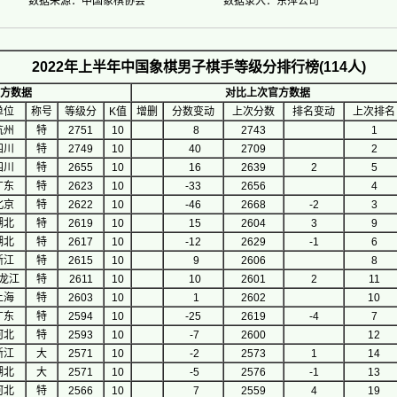
数据来源：中国象棋协会
数据录入：东萍公司
2022年上半年中国象棋男子棋手等级分排行榜(114人)
方数据
对比上次官方数据
单位
称号
等级分
K值
增删
分数变动
上次分数
排名变动
上次排名
杭州
特
2751
10
8
2743
1
四川
特
2749
10
40
2709
2
四川
特
2655
10
16
2639
2
5
广东
特
2623
10
-33
2656
4
北京
特
2622
10
-46
2668
-2
3
湖北
特
2619
10
15
2604
3
9
湖北
特
2617
10
-12
2629
-1
6
浙江
特
2615
10
9
2606
8
龙江
特
2611
10
10
2601
2
11
上海
特
2603
10
1
2602
10
广东
特
2594
10
-25
2619
-4
7
河北
特
2593
10
-7
2600
12
浙江
大
2571
10
-2
2573
1
14
湖北
大
2571
10
-5
2576
-1
13
河北
特
2566
10
7
2559
4
19