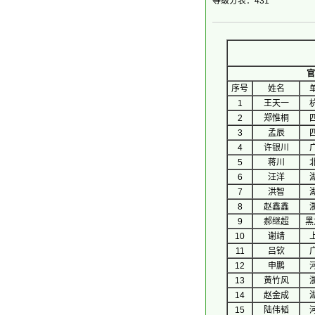
等级分表：431
官
序号
 姓名 
1
王天一
2
郑惟桐
3
孟辰
4
许银川
5
蒋川
6
汪洋
7
洪智
8
赵鑫鑫
9
郝继超
黑
10
谢靖
11
吕钦
12
申鹏
13
黄竹风
14
赵金成
15
陆伟韬