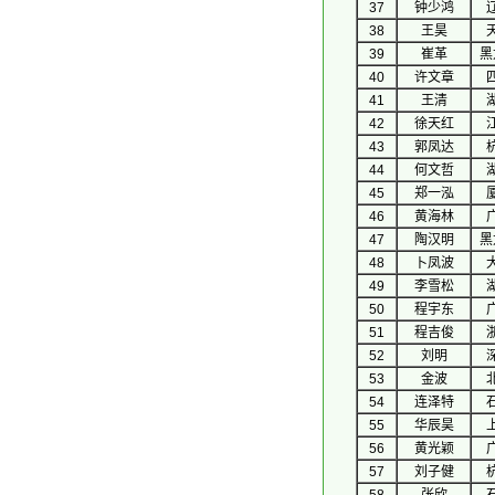
37
钟少鸿
38
王昊
39
崔革
黑
40
许文章
41
王清
42
徐天红
43
郭凤达
44
何文哲
45
郑一泓
46
黄海林
47
陶汉明
黑
48
卜凤波
49
李雪松
50
程宇东
51
程吉俊
52
刘明
53
金波
54
连泽特
55
华辰昊
56
黄光颖
57
刘子健