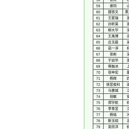
58
张欣
59
谢岿
60
聂铁文
黑
61
王家瑞
62
孙昕昊
63
柳大华
64
王禹博
65
庄玉庭
66
茹一淳
67
张彬
68
于幼华
69
蒋融冰
70
张申宏
71
杨辉
72
徐昱俊科
73
马惠城
74
倪敏
75
郑宇航
76
李青昱
77
杨铭
78
靳玉砚
79
吴欣洋