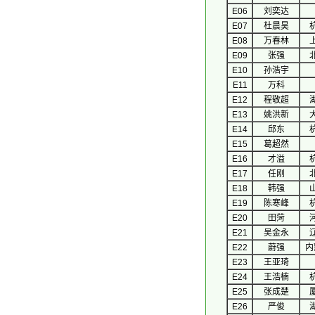
E06
刘奕达
E07
杜晨昊
E08
万春林
E09
张强
E10
孙浩宇
E11
万科
E12
程敬超
E13
姚洪新
E14
邱东
E15
葛超然
E16
才溢
E17
任刚
E18
韩强
E19
陈寒峰
E20
田菏
E21
吴金永
E22
蔚强
内
E23
王亚琦
E24
王浩楠
E25
张成楚
E26
严俊