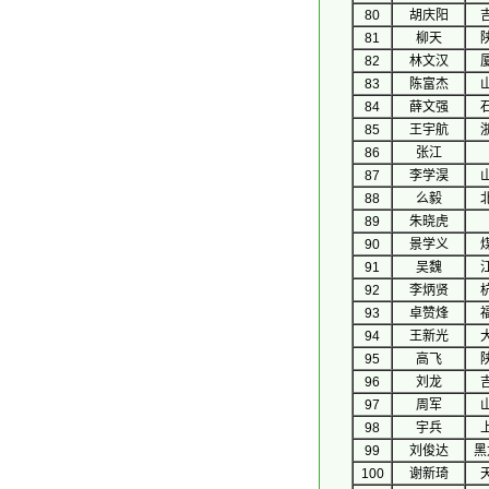
80
胡庆阳
81
柳天
82
林文汉
83
陈富杰
84
薛文强
85
王宇航
86
张江
87
李学淏
88
么毅
89
朱晓虎
90
景学义
91
吴魏
92
李炳贤
93
卓赞烽
94
王新光
95
高飞
96
刘龙
97
周军
98
宇兵
99
刘俊达
黑
100
谢新琦