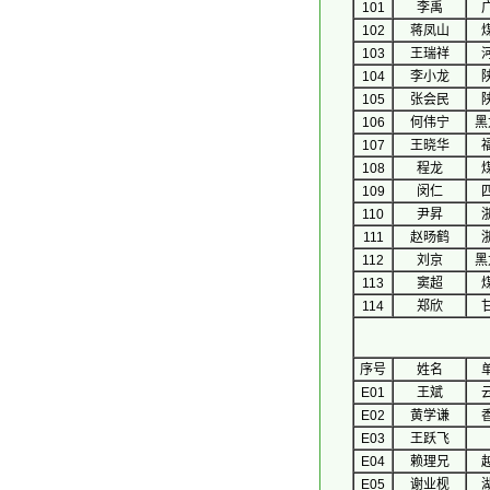
101
李禹
102
蒋凤山
103
王瑞祥
104
李小龙
105
张会民
106
何伟宁
黑
107
王晓华
108
程龙
109
闵仁
110
尹昇
111
赵旸鹤
112
刘京
黑
113
窦超
114
郑欣
序号
 姓名 
E01
王斌
E02
黄学谦
E03
王跃飞
E04
赖理兄
E05
谢业枧