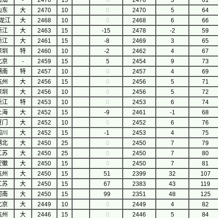
石油
-
2476
15
0
2476
3
61
山东
大
2470
10
0
2470
5
64
龙江
大
2468
10
0
2468
6
66
浙江
大
2463
15
-15
2478
-2
59
浙江
大
2461
15
-8
2469
3
65
深圳
特
2460
10
-2
2462
4
67
北京
-
2459
15
5
2454
9
73
湖南
特
2457
10
0
2457
4
69
杭州
大
2456
15
0
2456
5
71
深圳
大
2456
10
0
2456
5
72
浙江
特
2453
10
0
2453
6
74
上海
大
2452
15
-9
2461
-1
68
厦门
大
2452
10
0
2452
6
76
四川
大
2452
15
-1
2453
4
75
湖北
大
2450
25
0
2450
7
79
江苏
大
2450
25
0
2450
7
80
安徽
大
2450
15
0
2450
7
81
杭州
大
2450
15
51
2399
32
107
江苏
大
2450
15
67
2383
43
119
河南
大
2450
15
99
2351
48
125
北京
大
2449
10
0
2449
4
82
杭州
大
2446
15
0
2446
5
84