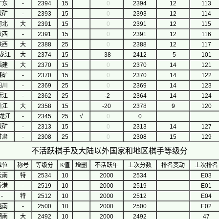
广东
-
2394
15
0
2394
12
113
煤矿
-
2393
15
0
2393
12
114
河北
大
2391
15
0
2391
12
115
陕西
-
2391
15
0
2391
12
116
陕西
大
2388
25
0
2388
12
117
龙江
大
2374
15
-38
2412
-5
101
福建
大
2370
15
0
2370
14
121
煤矿
-
2370
15
0
2370
14
122
四川
-
2369
25
0
2369
14
123
浙江
-
2362
25
-2
2364
14
124
浙江
大
2358
15
-20
2378
9
120
龙江
-
2345
25
√
0
0
煤矿
-
2313
15
0
2313
14
127
甘肃
-
2308
25
0
2308
15
129
不活跃棋手及大陆以外国家和地区棋手等级分
单位
称号
等级分
K值
增删
不活跃年
上次分数
排名变动
上次排名
云南
特
2534
10
2000
2534
E03
香港
-
2519
10
2000
2519
E01
-
特
2512
10
2000
2512
E04
越南
-
2500
10
2000
2500
E02
湖南
大
2492
10
2000
2492
47