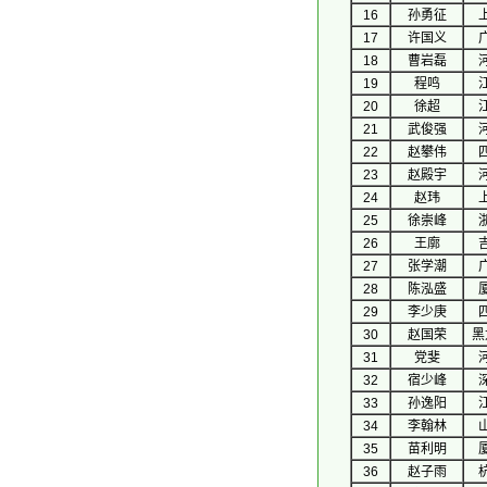
16
孙勇征
17
许国义
18
曹岩磊
19
程鸣
20
徐超
21
武俊强
22
赵攀伟
23
赵殿宇
24
赵玮
25
徐崇峰
26
王廓
27
张学潮
28
陈泓盛
29
李少庚
30
赵国荣
黑
31
党斐
32
宿少峰
33
孙逸阳
34
李翰林
35
苗利明
36
赵子雨