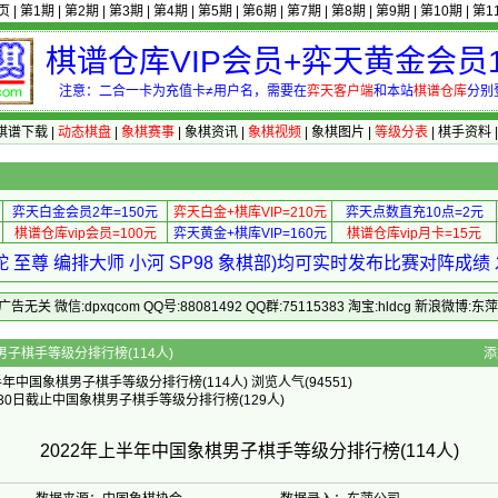
页
|
第1期
|
第2期
|
第3期
|
第4期
|
第5期
|
第6期
|
第7期
|
第8期
|
第9期
|
第10期
|
第1
棋谱仓库VIP会员+弈天黄金会员1
注意：二合一卡为充值卡≠用户名，需要在
弈天客户端
和本站
棋谱仓库
分别
棋谱下载
|
动态棋盘
|
象棋赛事
|
象棋资讯
|
象棋视频
|
象棋图片
|
等级分表
|
棋手资料
弈天白金会员2年=150元
弈天白金+棋库VIP=210元
弈天点数直充10点=2元
棋谱仓库vip会员=100元
弈天黄金+棋库VIP=160元
棋谱仓库vip月卡=15元
 至尊 编排大师 小河 SP98 象棋部)均可实时发布比赛对阵成
 微信:dpxqcom QQ号:88081492 QQ群:75115383 淘宝:hldcg 新浪微博:
年上半年中国象棋男子棋手等级分排行榜(114人)
添
年中国象棋男子棋手等级分排行榜(114人) 浏览人气(94551)
月30日截止中国象棋男子棋手等级分排行榜(129人)
2022年上半年中国象棋男子棋手等级分排行榜(114人)