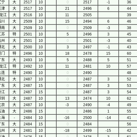
辽宁
大
2517
10
0
2517
-1
36
天津
大
2517
10
21
2496
6
44
龙江
大
2516
10
11
2505
39
四川
大
2509
10
15
2494
6
46
湖南
大
2509
10
0
2509
-3
38
江苏
特
2501
10
5
2496
3
45
杭州
大
2501
10
0
2501
-3
40
湖北
大
2500
10
3
2497
-1
43
厦门
特
2496
10
18
2478
15
60
广东
大
2493
10
5
2488
5
51
龙江
特
2492
10
11
2481
10
57
大连
特
2490
10
0
2490
48
湖北
大
2487
10
0
2487
3
52
广东
大
2487
15
0
2487
3
53
浙江
大
2487
15
0
2487
3
54
深圳
大
2487
10
13
2474
10
62
北京
大
2487
10
-3
2490
-4
49
石油
大
2486
15
0
2486
1
55
上海
-
2484
10
-16
2500
-14
41
广东
大
2484
15
0
2484
56
杭州
大
2481
10
-18
2499
-15
42