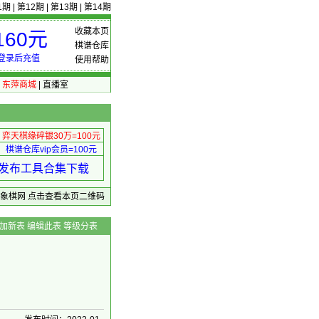
1期
|
第12期
|
第13期
|
第14期
收藏本页
60元
棋谱仓库
登录后充值
使用帮助
|
东萍商城
|
直播室
弈天棋缘碎银30万=100元
棋谱仓库vip会员=100元
绩 发布工具合集下载
东萍象棋网
点击查看本页二维码
加新表
编辑此表
等级分表