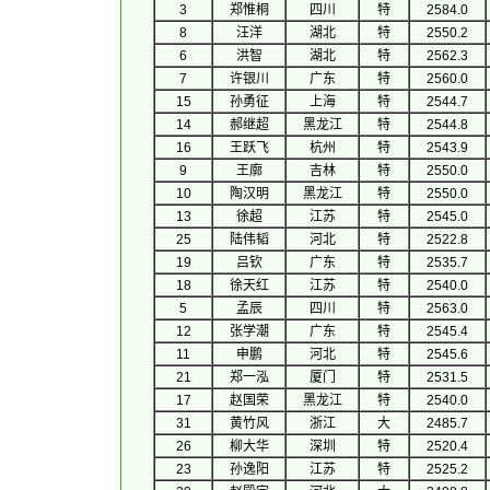
3
郑惟桐
四川
特
2584.0
8
汪洋
湖北
特
2550.2
6
洪智
湖北
特
2562.3
7
许银川
广东
特
2560.0
15
孙勇征
上海
特
2544.7
14
郝继超
黑龙江
特
2544.8
16
王跃飞
杭州
特
2543.9
9
王廓
吉林
特
2550.0
10
陶汉明
黑龙江
特
2550.0
13
徐超
江苏
特
2545.0
25
陆伟韬
河北
特
2522.8
19
吕钦
广东
特
2535.7
18
徐天红
江苏
特
2540.0
5
孟辰
四川
特
2563.0
12
张学潮
广东
特
2545.4
11
申鹏
河北
特
2545.6
21
郑一泓
厦门
特
2531.5
17
赵国荣
黑龙江
特
2540.0
31
黄竹风
浙江
大
2485.7
26
柳大华
深圳
特
2520.4
23
孙逸阳
江苏
特
2525.2