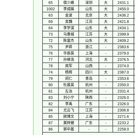
65
宿少峰
深圳
大
2431.1
1002
李成蹊
山东
大
2450.0
63
金波
北京
大
2436.2
69
吴魏
江苏
大
2421.8
64
李学淏
山东
大
2434.1
73
马惠城
江苏
大
2399.9
72
陈富杰
山东
大
2409.2
75
尹昇
浙江
-
2383.6
76
华辰昊
上海
-
2379.0
77
孙继浩
河北
大
2376.5
78
周军
山西
-
2374.0
74
杨辉
四川
大
2387.0
79
闵仁
青岛
-
2353.6
80
杜晨昊
杭州
-
2350.0
81
左治
杭州
-
2331.4
83
刘小宁
陕西
-
2326.0
82
李禹
广东
-
2326.0
84
尤云飞
江苏
-
2306.8
85
顾博文
上海
-
2271.6
87
莫梓健
广东
-
2233.2
86
郭中基
-
-
2258.0