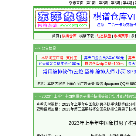
杂志首页
|
第1期
|
第2期
|
第3期
|
第4期
|
棋谱仓库V
注意：二合一卡为充值卡
首页
|
棋谱仓库
|
棋谱下载
|
动态棋盘
|
象棋赛事
|
象
-=>
公告信息
本站淘宝店铺 - 支付宝
弈天白金会员2年=150元
弈天
弈天黄金会员年卡=100元
棋谱仓库vip会员=100元
弈天
常用编排软件(云蛇 至尊 编排大师 小河 S
注意：本站内容与下面百度广告无关 微信:dpxqcom QQ号:88081
-=> 2023年上半年中国象棋男子棋手快棋等
查看实时数据：2023年上半年中国象棋男子棋手快棋等级分排行榜(
变动值累加至：2023年第三届鹏城杯全国象棋排位赛男子快棋
2023年上半年中国象棋男子棋