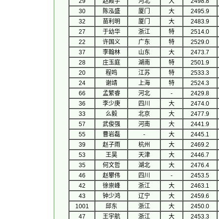
29
赵殿宇
河北
大
2498.8
30
陈泓盛
厦门
大
2495.9
32
苗利明
厦门
大
2483.9
27
于幼华
浙江
特
2514.0
22
许国义
广东
特
2529.0
37
李翰林
山东
大
2473.7
28
庄玉庭
湖南
特
2501.9
20
程鸣
江苏
特
2533.3
24
谢靖
上海
特
2524.3
66
孟繁睿
河北
-
2429.8
36
李少庚
四川
大
2474.0
33
么毅
北京
大
2477.9
57
武俊强
河南
大
2441.9
55
曹岩磊
-
大
2445.1
39
赵子雨
杭州
大
2469.2
53
王昊
天津
大
2446.7
35
何文哲
湖北
大
2476.4
46
赵攀伟
四川
-
2453.5
42
徐崇峰
浙江
大
2463.1
43
钟少鸿
辽宁
大
2459.6
1001
邱东
浙江
大
2450.0
47
王宇航
浙江
大
2453.3