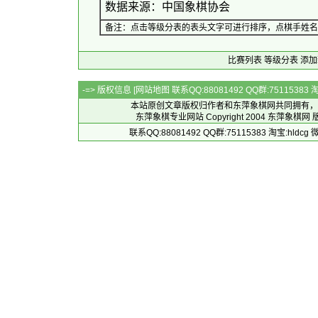
数据来源：中国象棋协会
备注：点击等级分表的表头文字可进行排序，点棋手姓名
比赛列表
等级分表
添加
-=> 版权信息 [
网站地图
联系QQ:88081492 QQ群:7511538
本站原创文章版权归作者和
东萍象棋网
共同拥有，
东萍象棋专业网站 Copyright 2004
东萍象棋网
版
联系QQ:88081492 QQ群:75115383 淘宝:h