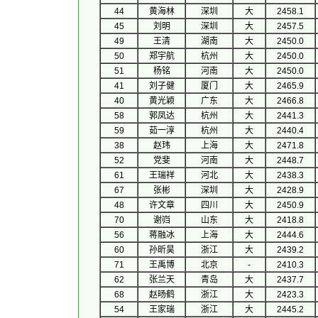
44
黄海林
深圳
大
2458.1
45
刘明
深圳
大
2457.5
49
王清
湖南
大
2450.0
50
郑宇航
杭州
大
2450.0
51
杨铭
河南
大
2450.0
41
刘子健
厦门
大
2465.9
40
黄光颖
广东
大
2466.8
58
郭凤达
杭州
大
2441.3
59
茹一淳
杭州
大
2440.4
38
赵玮
上海
大
2471.8
52
党斐
河南
大
2448.7
61
王瑞祥
河北
大
2438.3
67
张彬
深圳
大
2428.9
48
许文章
四川
大
2450.9
70
谢岿
山东
大
2418.8
56
蒋融冰
上海
大
2444.6
60
孙昕昊
浙江
大
2439.2
71
王禹博
北京
-
2410.3
62
张兰天
青岛
大
2437.7
68
赵旸鹤
浙江
大
2423.3
54
王家瑞
浙江
大
2445.2