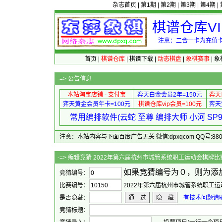
杂志首页
|
第1期
|
第2期
|
第3期
|
第4期
|
棋谱仓库V
注意：二合一卡为充值卡
首页
|
棋谱仓库
|
棋谱下载
|
动态棋盘
|
象棋赛事
|
象
-=>
公告信息
本站淘宝店铺 - 支付宝
弈天白金会员2年=150元
弈天
弈天黄金会员年卡=100元
棋谱仓库vip会员=100元
弈天
常用编排软件(云蛇 至尊 编排大师 小河 S
注意：本站内容与下面百度广告无关 微信:dpxqcom QQ号:88081
-=> 编辑竞猜 2022年第六届杭州市城
如果竞猜编号为０，则为添
竞猜编号：
比赛编号：
2022年第六届杭州市城管系统职工运
是否隐藏：
通 过
隐 藏
有技术问题请联系
竞猜标题：