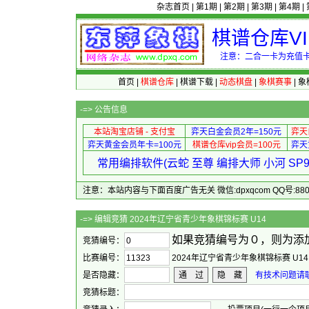
杂志首页
|
第1期
|
第2期
|
第3期
|
第4期
|
棋谱仓库V
注意：二合一卡为充值卡
首页
|
棋谱仓库
|
棋谱下载
|
动态棋盘
|
象棋赛事
|
象
-=>
公告信息
本站淘宝店铺 - 支付宝
弈天白金会员2年=150元
弈天
弈天黄金会员年卡=100元
棋谱仓库vip会员=100元
弈天
常用编排软件(云蛇 至尊 编排大师 小河 S
注意：本站内容与下面百度广告无关 微信:dpxqcom QQ号:88081
-=> 编辑竞猜 2024年辽宁
如果竞猜编号为０，则为添
竞猜编号：
比赛编号：
2024年辽宁省青少年象棋锦标赛 U14
是否隐藏：
通 过
隐 藏
有技术问题请联系
竞猜标题：