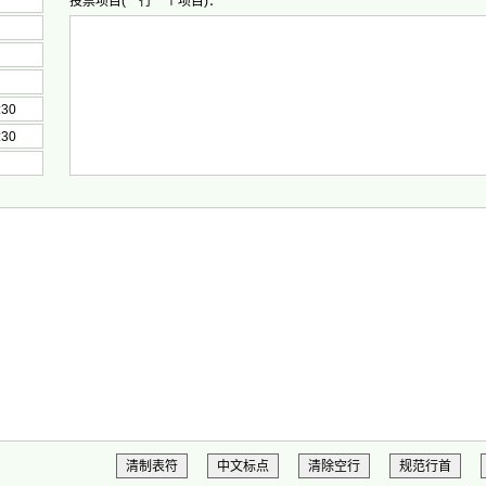
投票项目(一行一个项目)：
清制表符
中文标点
清除空行
规范行首