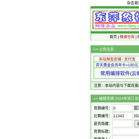
杂志首
首页
|
棋谱仓库
|
-=>
公告信息
本站淘宝店铺 - 支付宝
弈天黄金会员年卡=100元
常用编排软件(云蛇
注意：本站内容与下面百度广告无关
-=> 编辑竞猜 2
如
竞猜编号：
比赛编号：
2
是否隐藏：
竞猜标题：