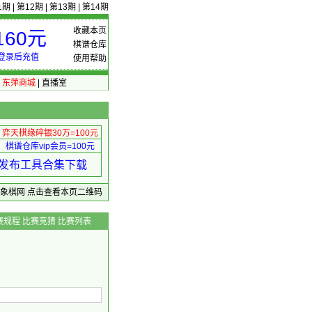
1期
|
第12期
|
第13期
|
第14期
收藏本页
60元
棋谱仓库
登录后充值
使用帮助
|
东萍商城
|
直播室
弈天棋缘碎银30万=100元
棋谱仓库vip会员=100元
绩 发布工具合集下载
东萍象棋网
点击查看本页二维码
赛规程
比赛竞猜
比赛列表