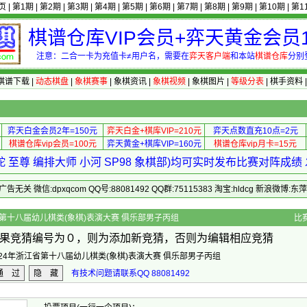
页
|
第1期
|
第2期
|
第3期
|
第4期
|
第5期
|
第6期
|
第7期
|
第8期
|
第9期
|
第10期
|
第1
棋谱仓库VIP会员+弈天黄金会员1
注意：二合一卡为充值卡≠用户名，需要在
弈天客户端
和本站
棋谱仓库
分别
棋谱下载
|
动态棋盘
|
象棋赛事
|
象棋资讯
|
象棋视频
|
象棋图片
|
等级分表
|
棋手资料
弈天白金会员2年=150元
弈天白金+棋库VIP=210元
弈天点数直充10点=2元
棋谱仓库vip会员=100元
弈天黄金+棋库VIP=160元
棋谱仓库vip月卡=15元
 至尊 编排大师 小河 SP98 象棋部)均可实时发布比赛对阵成
 微信:dpxqcom QQ号:88081492 QQ群:75115383 淘宝:hldcg 新浪微博:
024年浙江省第十八届幼儿棋类(象棋)表演大赛 俱乐部男子丙组
比
果竞猜编号为０，则为添加新竞猜，否则为编辑相应竞猜
024年浙江省第十八届幼儿棋类(象棋)表演大赛 俱乐部男子丙组
通 过
隐 藏
有技术问题请联系QQ 88081492