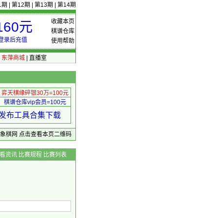
1期
|
第12期
|
第13期
|
第14期
收藏本页
60元
棋谱仓库
登录后充值
使用帮助
|
东萍商城
|
直播室
弈天棋缘碎银30万=100元
棋谱仓库vip会员=100元
绩 发布工具合集下载
东萍象棋网
点击查看本页二维码
看资讯
比赛规程
比赛列表