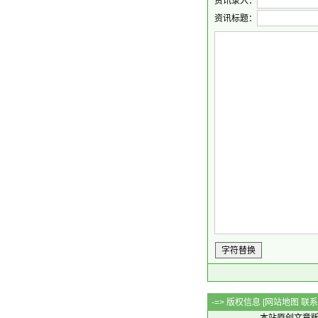
资讯录入：
资讯标题：
字符替换
-=> 版权信息 [
网站地图
联系Q