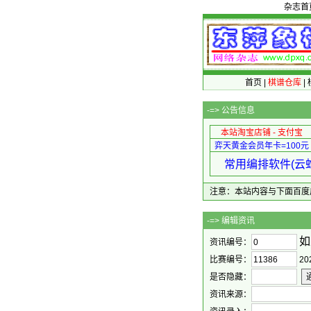
杂志首
首页
|
棋谱仓库
|
-=>
公告信息
本站淘宝店铺 - 支付宝
弈天黄金会员年卡=100元
常用编排软件(云蛇
注意：本站内容与下面百度广告无关
-=
如
资讯编号：
比赛编号：
2
是否隐藏：
资讯来源：