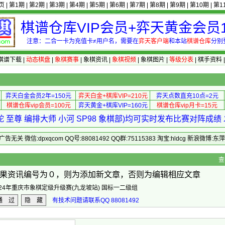
页
|
第1期
|
第2期
|
第3期
|
第4期
|
第5期
|
第6期
|
第7期
|
第8期
|
第9期
|
第10期
|
第1
棋谱仓库VIP会员+弈天黄金会员1
注意：二合一卡为充值卡≠用户名，需要在
弈天客户端
和本站
棋谱仓库
分别
棋谱下载
|
动态棋盘
|
象棋赛事
|
象棋资讯
|
象棋视频
|
象棋图片
|
等级分表
|
棋手资料
弈天白金会员2年=150元
弈天白金+棋库VIP=210元
弈天点数直充10点=2元
棋谱仓库vip会员=100元
弈天黄金+棋库VIP=160元
棋谱仓库vip月卡=15元
 至尊 编排大师 小河 SP98 象棋部)均可实时发布比赛对阵成
 微信:dpxqcom QQ号:88081492 QQ群:75115383 淘宝:hldcg 新浪微博:
> 编辑资讯
查
果资讯编号为０，则为添加新文章，否则为编辑相应文章
024年重庆市象棋定级升级赛(九龙坡站) 国标一二级组
通 过
隐 藏
有技术问题请联系QQ 88081492