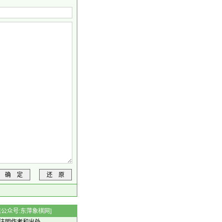
确 定
还 原
 微信公众号:东萍象棋网]