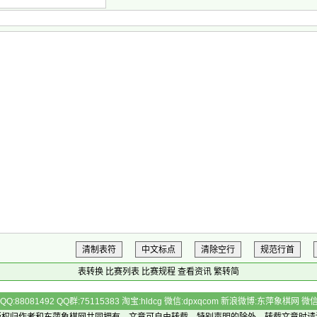
清制表符
中文标点
清除空行
规范行首
表转换
比赛列表
比赛规程
查看资讯
繁转简
Q:88081492 QQ群:75115383 淘宝:hldcg 微信:dpxqcom 新浪微博:东萍象棋网