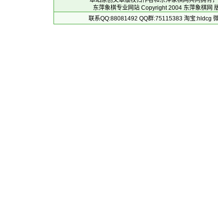
本站原创文章版权归作者和
东萍象棋网
共同拥有，
东萍象棋专业网站 Copyright 2004
东萍象棋网
版
联系QQ:88081492 QQ群:75115383 淘宝:h