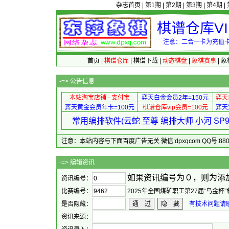
杂志首页
|
第1期
|
第2期
|
第3期
|
第4期
|
棋谱仓库V
注意：二合一卡为充值卡
首页
|
棋谱仓库
|
棋谱下载
|
动态棋盘
|
象棋赛事
|
象
-=>
公告信息
本站淘宝店铺 - 支付宝
弈天白金会员2年=150元
弈天
弈天黄金会员年卡=100元
棋谱仓库vip会员=100元
弈天
常用编排软件(云蛇 至尊 编排大师 小河 S
注意：本站内容与下面百度广告无关 微信:dpxqcom QQ号:88081
-=> 
如果资讯编号为０，则为添
资讯编号：
比赛编号：
2025年全国煤矿职工第27届“乌金杯
是否隐藏：
通 过
隐 藏
有技术问题请联系
资讯来源：