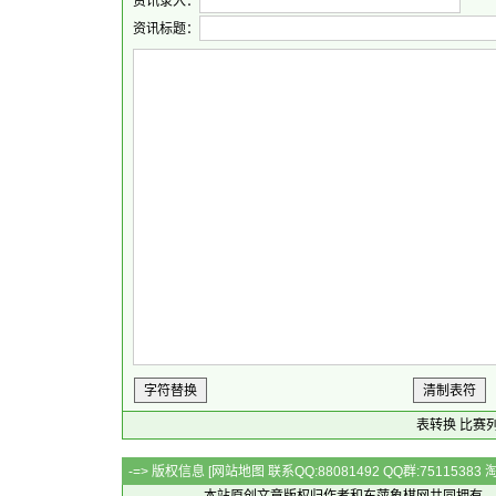
资讯录入：
资讯标题：
字符替换
清制表符
表转换
比赛
-=> 版权信息 [
网站地图
联系QQ:88081492 QQ群:7511538