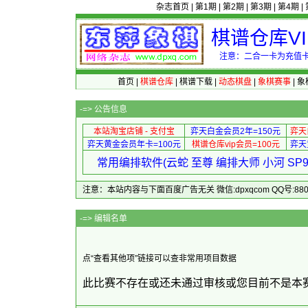
杂志首页
|
第1期
|
第2期
|
第3期
|
第4期
|
棋谱仓库V
注意：二合一卡为充值卡
首页
|
棋谱仓库
|
棋谱下载
|
动态棋盘
|
象棋赛事
|
象
-=>
公告信息
本站淘宝店铺 - 支付宝
弈天白金会员2年=150元
弈天
弈天黄金会员年卡=100元
棋谱仓库vip会员=100元
弈天
常用编排软件(云蛇 至尊 编排大师 小河 S
注意：本站内容与下面百度广告无关 微信:dpxqcom QQ号:88081
-=> 
点“查看其他项”链接可以查非常用项目数据
此比赛不存在或还未通过审核或您目前不是本