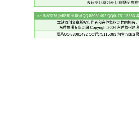
表转换
比赛列表
比赛规程
参赛
-=> 版权信息 [
网站地图
联系QQ:88081492 QQ群:7511538
本站原创文章版权归作者和
东萍象棋网
共同拥有，
东萍象棋专业网站 Copyright 2004
东萍象棋网
版
联系QQ:88081492 QQ群:75115383 淘宝:h