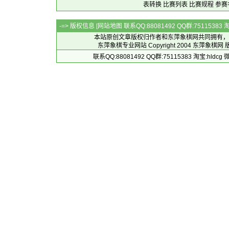
表转换
比赛列表
比赛规程
参赛
-=> 版权信息 [
网站地图
联系QQ:88081492 QQ群:7511538
本站原创文章版权归作者和
东萍象棋网
共同拥有，
东萍象棋专业网站 Copyright 2004
东萍象棋网
版
联系QQ:88081492 QQ群:75115383 淘宝:h