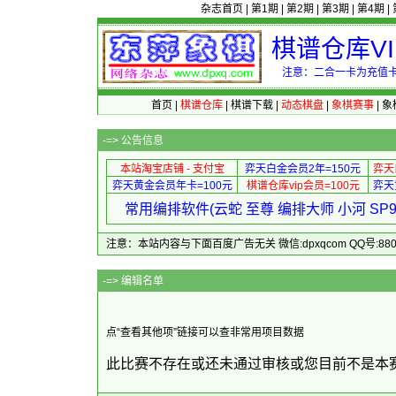
杂志首页
|
第1期
|
第2期
|
第3期
|
第4期
|
棋谱仓库V
注意：二合一卡为充值卡
首页
|
棋谱仓库
|
棋谱下载
|
动态棋盘
|
象棋赛事
|
象
-=>
公告信息
本站淘宝店铺 - 支付宝
弈天白金会员2年=150元
弈天
弈天黄金会员年卡=100元
棋谱仓库vip会员=100元
弈天
常用编排软件(云蛇 至尊 编排大师 小河 S
注意：本站内容与下面百度广告无关 微信:dpxqcom QQ号:88081
-=> 
点“查看其他项”链接可以查非常用项目数据
此比赛不存在或还未通过审核或您目前不是本