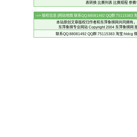
表转换
比赛列表
比赛规程
参赛
-=> 版权信息 [
网站地图
联系QQ:88081492 QQ群:7511538
本站原创文章版权归作者和
东萍象棋网
共同拥有，
东萍象棋专业网站 Copyright 2004
东萍象棋网
版
联系QQ:88081492 QQ群:75115383 淘宝:h