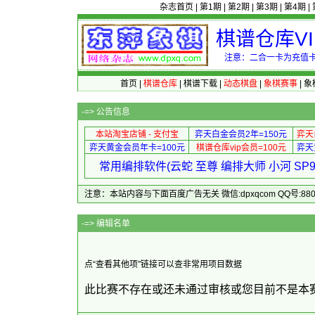
杂志首页
|
第1期
|
第2期
|
第3期
|
第4期
|
棋谱仓库V
注意：二合一卡为充值卡
首页
|
棋谱仓库
|
棋谱下载
|
动态棋盘
|
象棋赛事
|
象
-=>
公告信息
本站淘宝店铺 - 支付宝
弈天白金会员2年=150元
弈天
弈天黄金会员年卡=100元
棋谱仓库vip会员=100元
弈天
常用编排软件(云蛇 至尊 编排大师 小河 S
注意：本站内容与下面百度广告无关 微信:dpxqcom QQ号:88081
-=> 
点“查看其他项”链接可以查非常用项目数据
此比赛不存在或还未通过审核或您目前不是本