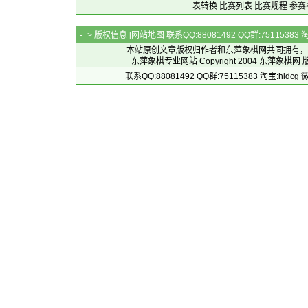
表转换
比赛列表
比赛规程
参赛
-=> 版权信息 [
网站地图
联系QQ:88081492 QQ群:7511538
本站原创文章版权归作者和
东萍象棋网
共同拥有，
东萍象棋专业网站 Copyright 2004
东萍象棋网
版
联系QQ:88081492 QQ群:75115383 淘宝:h