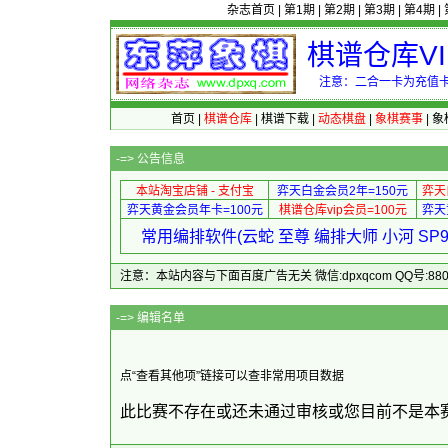
杂志首页
|
第1期
|
第2期
|
第3期
|
第4期
|
棋谱仓库V
注意：二合一卡为充值卡
首页
|
棋谱仓库
|
棋谱下载
|
动态棋盘
|
象棋赛事
|
象
-=>
公告信息
本站淘宝店铺 - 支付宝
弈天白金会员2年=150元
弈天
弈天黄金会员年卡=100元
棋谱仓库vip会员=100元
弈天
常用编排软件(云蛇 至尊 编排大师 小河 S
注意：本站内容与下面百度广告无关 微信:dpxqcom QQ号:88081
-=> 
点“查看其他项”链接可以查非常用项目数据
此比赛不存在或还未通过审核或您目前不是本