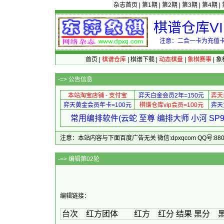
杂志首页
|
第1期
|
第2期
|
第3期
|
第4期
|
棋谱仓库V
注意：二合一卡为充值卡
首页
|
棋谱仓库
|
棋谱下载
|
动态棋盘
|
象棋赛事
|
象
-=>
公告信息
本站淘宝店铺 - 支付宝
弈天白金会员2年=150元
弈天
弈天黄金会员年卡=100元
棋谱仓库vip会员=100元
弈天
常用编排软件(云蛇 至尊 编排大师 小河 S
注意：本站内容与下面百度广告无关 微信:dpxqcom QQ号:88081
-=> 编
编辑链接：
台次 红方团体 红方 红分 结果 黑