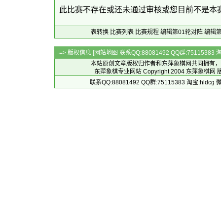
此比赛不存在或还未通过审核或您目前不是本
表转换
比赛列表
比赛规程
编辑第01轮对阵
编辑第
-=> 版权信息 [
网站地图
联系QQ:88081492 QQ群:7511538
本站原创文章版权归作者和
东萍象棋网
共同拥有，
东萍象棋专业网站 Copyright 2004
东萍象棋网
版
联系QQ:88081492 QQ群:75115383 淘宝:h