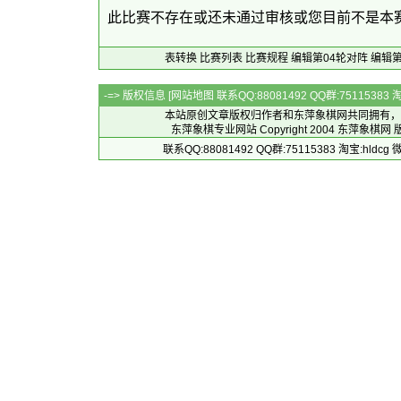
此比赛不存在或还未通过审核或您目前不是本
表转换
比赛列表
比赛规程
编辑第04轮对阵
编辑第
-=> 版权信息 [
网站地图
联系QQ:88081492 QQ群:7511538
本站原创文章版权归作者和
东萍象棋网
共同拥有，
东萍象棋专业网站 Copyright 2004
东萍象棋网
版
联系QQ:88081492 QQ群:75115383 淘宝:h