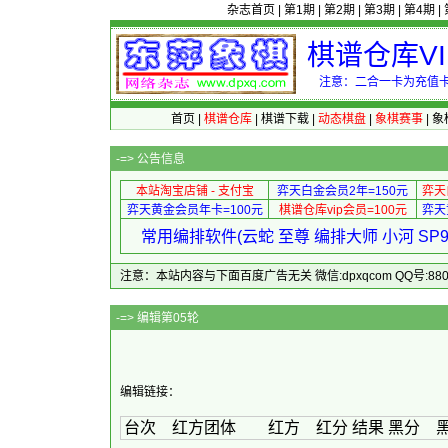
杂志首页
|
第1期
|
第2期
|
第3期
|
第4期
|
棋谱仓库V
注意：二合一卡为充值卡
首页
|
棋谱仓库
|
棋谱下载
|
动态棋盘
|
象棋赛事
|
象
-=>
公告信息
本站淘宝店铺 - 支付宝
弈天白金会员2年=150元
弈天
弈天黄金会员年卡=100元
棋谱仓库vip会员=100元
弈天
常用编排软件(云蛇 至尊 编排大师 小河 S
注意：本站内容与下面百度广告无关 微信:dpxqcom QQ号:88081
-=> 编
编辑链接：
台次 红方团体 红方 红分 结果 黑