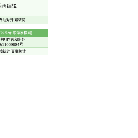
后再编辑
自动对齐
繁转简
 微信公众号:东萍象棋网]
注明作者和出处
备11009884号
 网站统计
百度统计