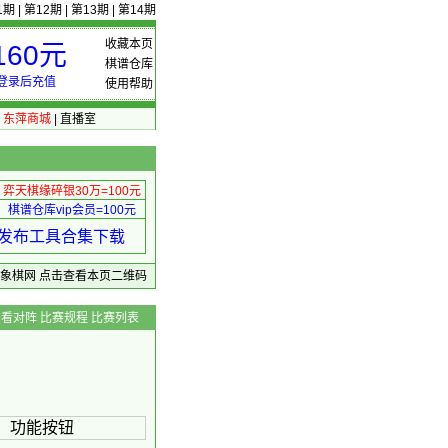
1期
|
第12期
|
第13期
|
第14期
收藏本页
60元
棋谱仓库
登录后充值
使用帮助
|
东萍商城
|
直播室
弈天棋缘碎银30万=100元
棋谱仓库vip会员=100元
绩 发布工具合集下载
东萍象棋网
点击查看本页二维码
查看对阵
比赛规程
比赛列表
 功能按钮