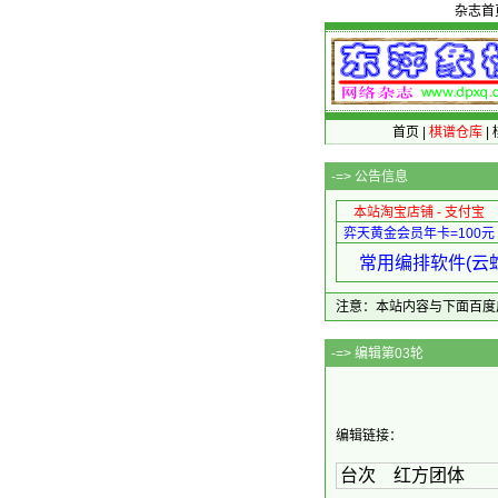
杂志首
首页
|
棋谱仓库
|
-=>
公告信息
本站淘宝店铺 - 支付宝
弈天黄金会员年卡=100元
常用编排软件(云蛇
注意：本站内容与下面百度广告无关
-=
编辑链接：
台次 红方团体 