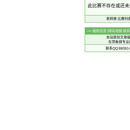
此比赛不存在或还未
表转换
比赛列
-=> 版权信息 [
网站地图
联系Q
本站原创文章
东萍象棋专业网站 
联系QQ:88081