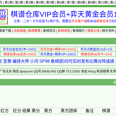
页
|
第1期
|
第2期
|
第3期
|
第4期
|
第5期
|
第6期
|
第7期
|
第8期
|
第9期
|
第10期
|
第1
棋谱仓库VIP会员+弈天黄金会员1
注意：二合一卡为充值卡≠用户名，需要在
弈天客户端
和本站
棋谱仓库
分别
棋谱下载
|
动态棋盘
|
象棋赛事
|
象棋资讯
|
象棋视频
|
象棋图片
|
等级分表
|
棋手资料
弈天白金会员2年=150元
弈天白金+棋库VIP=210元
弈天点数直充10点=2元
棋谱仓库vip会员=100元
弈天黄金+棋库VIP=160元
棋谱仓库vip月卡=15元
 至尊 编排大师 小河 SP98 象棋部)均可实时发布比赛对阵成
 微信:dpxqcom QQ号:88081492 QQ群:75115383 淘宝:hldcg 新浪微博:
> 编辑第03轮
红方 红分 结果 黑分 黑方 黑方团体 备注 棋谱