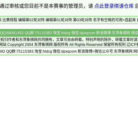
通过审核或您目前不是本赛事的管理员，请
点此登录棋谱仓库
表
比赛规程
编辑第02轮对阵
编辑第01轮对阵
第03轮对阵
名字有空格的可用+连起来
Q:88081492 QQ群:75115383 淘宝:hldcg 微信:dpxqcom 新浪微博:东萍象棋网
版权归作者和
东萍象棋网
共同拥有，文章可自由转载，特别声明的除外，转载文章时请
Copyright 2004
东萍象棋网
版权所有 All Rights Reserved 保留所有权利 辽ICP
492 QQ群:75115383 淘宝:hldcg 微信:dpxqcom 新浪微博=微信公众号:东萍象棋网