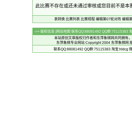
此比赛不存在或还未通过审核或您目前不是本
表转换
比赛列表
比赛规程
编辑第07轮对阵
编辑第
-=> 版权信息 [
网站地图
联系QQ:88081492 QQ群:7511538
本站原创文章版权归作者和
东萍象棋网
共同拥有，
东萍象棋专业网站 Copyright 2004
东萍象棋网
版
联系QQ:88081492 QQ群:75115383 淘宝:h