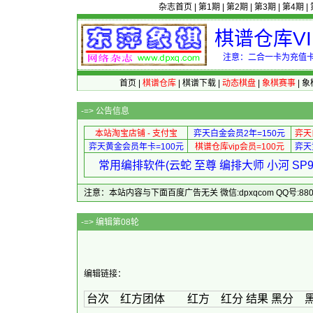
杂志首页
|
第1期
|
第2期
|
第3期
|
第4期
|
棋谱仓库V
注意：二合一卡为充值卡
首页
|
棋谱仓库
|
棋谱下载
|
动态棋盘
|
象棋赛事
|
象
-=>
公告信息
本站淘宝店铺 - 支付宝
弈天白金会员2年=150元
弈天
弈天黄金会员年卡=100元
棋谱仓库vip会员=100元
弈天
常用编排软件(云蛇 至尊 编排大师 小河 S
注意：本站内容与下面百度广告无关 微信:dpxqcom QQ号:88081
-=> 编
编辑链接：
台次 红方团体 红方 红分 结果 黑