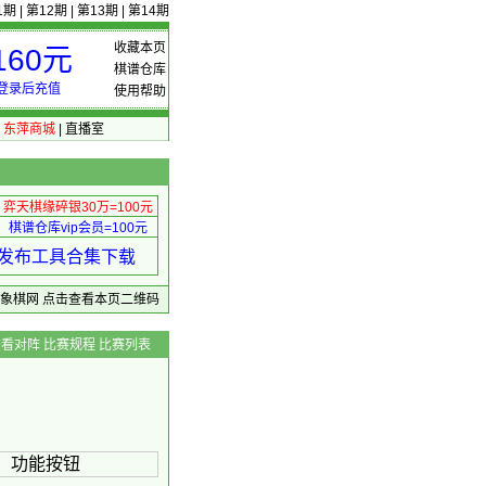
1期
|
第12期
|
第13期
|
第14期
收藏本页
60元
棋谱仓库
登录后充值
使用帮助
|
东萍商城
|
直播室
弈天棋缘碎银30万=100元
棋谱仓库vip会员=100元
绩 发布工具合集下载
东萍象棋网
点击查看本页二维码
查看对阵
比赛规程
比赛列表
 功能按钮