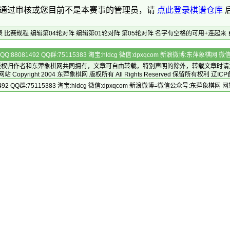
通过审核或您目前不是本赛事的管理员，请
点此登录棋谱仓库
表
比赛规程
编辑第04轮对阵
编辑第01轮对阵
第05轮对阵
名字有空格的可用+连起来
Q:88081492 QQ群:75115383 淘宝:hldcg 微信:dpxqcom 新浪微博:东萍象棋网
版权归作者和
东萍象棋网
共同拥有，文章可自由转载，特别声明的除外，转载文章时请
Copyright 2004
东萍象棋网
版权所有 All Rights Reserved 保留所有权利 辽ICP
492 QQ群:75115383 淘宝:hldcg 微信:dpxqcom 新浪微博=微信公众号:东萍象棋网