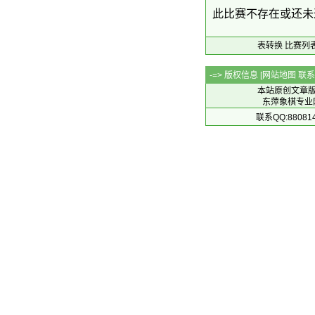
此比赛不存在或还未
表转换
比赛列
-=> 版权信息 [
网站地图
联系Q
本站原创文章
东萍象棋专业网站 
联系QQ:88081