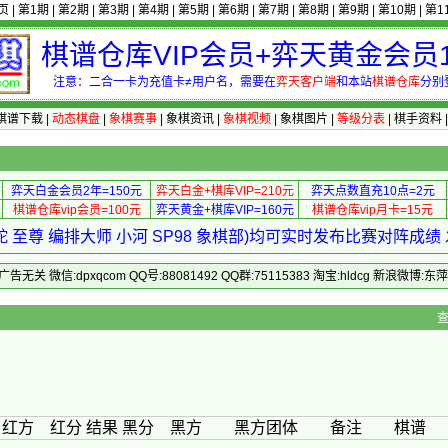
页
|
第1期
|
第2期
|
第3期
|
第4期
|
第5期
|
第6期
|
第7期
|
第8期
|
第9期
|
第10期
|
第1
棋谱仓库VIP会员+弈天黄金会员1
注意：二合一卡为充值卡≠用户名，需要在
弈天客户端
和本站
棋谱仓库
分别
棋谱下载
|
动态棋盘
|
象棋赛事
|
象棋资讯
|
象棋视频
|
象棋图片
|
等级分表
|
棋手资料
弈天白金会员2年=150元
弈天白金+棋库VIP=210元
弈天点数直充10点=2元
棋谱仓库vip会员=100元
弈天黄金+棋库VIP=160元
棋谱仓库vip月卡=15元
 至尊 编排大师 小河 SP98 象棋部)均可实时发布比赛对阵成
 微信:dpxqcom QQ号:88081492 QQ群:75115383 淘宝:hldcg 新浪微博:
> 编辑第05轮
红方 红分 结果 黑分 黑方 黑方团体 备注 棋谱