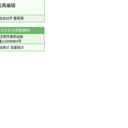
后再编辑
自动对齐
繁转简
 微信公众号:东萍象棋网]
注明作者和出处
备11009884号
 网站统计
百度统计