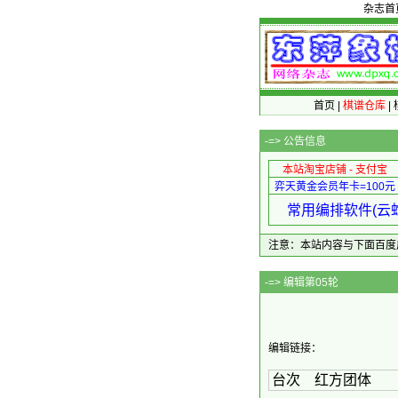
杂志首
首页
|
棋谱仓库
|
-=>
公告信息
本站淘宝店铺 - 支付宝
弈天黄金会员年卡=100元
常用编排软件(云蛇
注意：本站内容与下面百度广告无关
-=
编辑链接：
台次 红方团体 