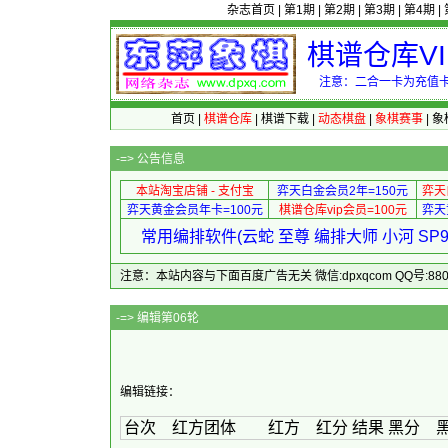
杂志首页
|
第1期
|
第2期
|
第3期
|
第4期
|
棋谱仓库V
注意：二合一卡为充值卡
首页
|
棋谱仓库
|
棋谱下载
|
动态棋盘
|
象棋赛事
|
象
-=>
公告信息
本站淘宝店铺 - 支付宝
弈天白金会员2年=150元
弈天
弈天黄金会员年卡=100元
棋谱仓库vip会员=100元
弈天
常用编排软件(云蛇 至尊 编排大师 小河 S
注意：本站内容与下面百度广告无关 微信:dpxqcom QQ号:88081
-=> 编
编辑链接：
台次 红方团体 红方 红分 结果 黑