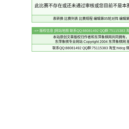
此比赛不存在或还未通过审核或您目前不是本
表转换
比赛列表
比赛规程
编辑第05轮对阵
编辑第
-=> 版权信息 [
网站地图
联系QQ:88081492 QQ群:7511538
本站原创文章版权归作者和
东萍象棋网
共同拥有，
东萍象棋专业网站 Copyright 2004
东萍象棋网
版
联系QQ:88081492 QQ群:75115383 淘宝:h