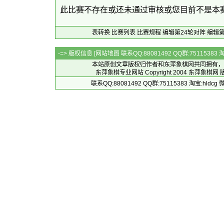
此比赛不存在或还未通过审核或您目前不是本
表转换
比赛列表
比赛规程
编辑第24轮对阵
编辑第
-=> 版权信息 [
网站地图
联系QQ:88081492 QQ群:7511538
本站原创文章版权归作者和
东萍象棋网
共同拥有，
东萍象棋专业网站 Copyright 2004
东萍象棋网
版
联系QQ:88081492 QQ群:75115383 淘宝:h