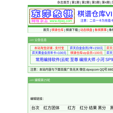
杂志首页
|
第1期
|
第2期
|
第3期
|
第4期
|
棋谱仓库V
注意：二合一卡为充值卡
首页
|
棋谱仓库
|
棋谱下载
|
动态棋盘
|
象棋赛事
|
象
-=>
公告信息
本站淘宝店铺 - 支付宝
弈天白金会员2年=150元
弈天
弈天黄金会员年卡=100元
棋谱仓库vip会员=100元
弈天
常用编排软件(云蛇 至尊 编排大师 小河 S
注意：本站内容与下面百度广告无关 微信:dpxqcom QQ号:88081
-=> 编
编辑链接：
台次 红方团体 红方 红分 结果 黑