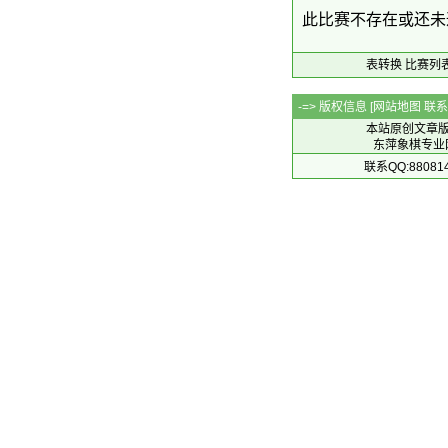
此比赛不存在或还未
表转换
比赛列
-=> 版权信息 [
网站地图
联系Q
本站原创文章
东萍象棋专业网站 
联系QQ:88081