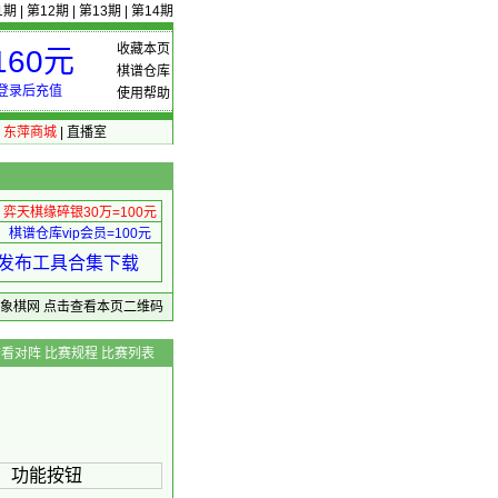
1期
|
第12期
|
第13期
|
第14期
收藏本页
60元
棋谱仓库
登录后充值
使用帮助
|
东萍商城
|
直播室
弈天棋缘碎银30万=100元
棋谱仓库vip会员=100元
绩 发布工具合集下载
东萍象棋网
点击查看本页二维码
查看对阵
比赛规程
比赛列表
 功能按钮