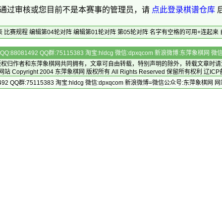
通过审核或您目前不是本赛事的管理员，请
点此登录棋谱仓库
表
比赛规程
编辑第04轮对阵
编辑第01轮对阵
第05轮对阵
名字有空格的可用+连起来
Q:88081492 QQ群:75115383 淘宝:hldcg 微信:dpxqcom 新浪微博:东萍象棋网
版权归作者和
东萍象棋网
共同拥有，文章可自由转载，特别声明的除外，转载文章时请
Copyright 2004
东萍象棋网
版权所有 All Rights Reserved 保留所有权利 辽ICP
492 QQ群:75115383 淘宝:hldcg 微信:dpxqcom 新浪微博=微信公众号:东萍象棋网