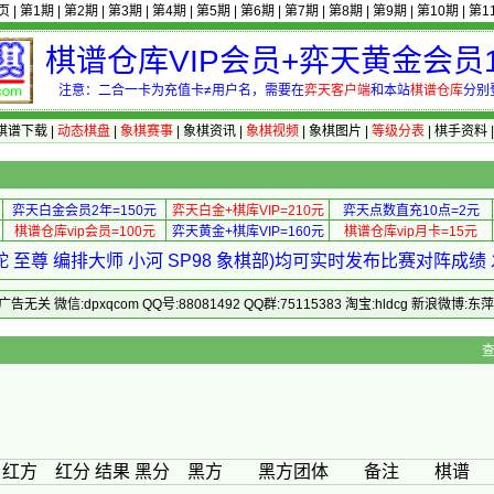
页
|
第1期
|
第2期
|
第3期
|
第4期
|
第5期
|
第6期
|
第7期
|
第8期
|
第9期
|
第10期
|
第1
棋谱仓库VIP会员+弈天黄金会员1
注意：二合一卡为充值卡≠用户名，需要在
弈天客户端
和本站
棋谱仓库
分别
棋谱下载
|
动态棋盘
|
象棋赛事
|
象棋资讯
|
象棋视频
|
象棋图片
|
等级分表
|
棋手资料
弈天白金会员2年=150元
弈天白金+棋库VIP=210元
弈天点数直充10点=2元
棋谱仓库vip会员=100元
弈天黄金+棋库VIP=160元
棋谱仓库vip月卡=15元
 至尊 编排大师 小河 SP98 象棋部)均可实时发布比赛对阵成
 微信:dpxqcom QQ号:88081492 QQ群:75115383 淘宝:hldcg 新浪微博:
> 编辑第05轮
红方 红分 结果 黑分 黑方 黑方团体 备注 棋谱