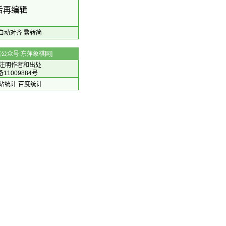
后再编辑
自动对齐
繁转简
 微信公众号:东萍象棋网]
注明作者和出处
备11009884号
 网站统计
百度统计