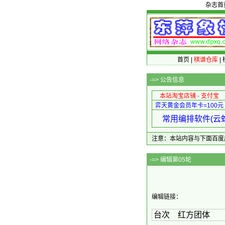
杂志首
首页
|
棋谱仓库
|
-=>
公告信息
本站淘宝店铺 - 支付宝
弈天黄金会员年卡=100元
常用编排软件(云蛇
注意：本站内容与下面百度广告无关
-=
编辑链接：
台次 红方团体 