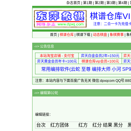
杂志首页
|
第1期
|
第2期
|
第3期
|
第4期
|
棋谱仓库V
注意：二合一卡为充值卡
首页
|
棋谱仓库
|
棋谱下载
|
动态棋盘
|
象棋赛事
|
象
-=>
公告信息
本站淘宝店铺 - 支付宝
弈天白金会员2年=150元
弈天
弈天黄金会员年卡=100元
棋谱仓库vip会员=100元
弈天
常用编排软件(云蛇 至尊 编排大师 小河 S
注意：本站内容与下面百度广告无关 微信:dpxqcom QQ号:88081
-=> 编
编辑链接：
台次 红方团体 红方 红分 结果 黑