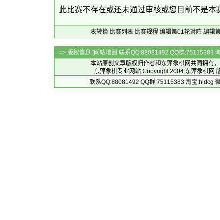
此比赛不存在或还未通过审核或您目前不是本
表转换
比赛列表
比赛规程
编辑第01轮对阵
编辑第
-=> 版权信息 [
网站地图
联系QQ:88081492 QQ群:7511538
本站原创文章版权归作者和
东萍象棋网
共同拥有，
东萍象棋专业网站 Copyright 2004
东萍象棋网
版
联系QQ:88081492 QQ群:75115383 淘宝:h