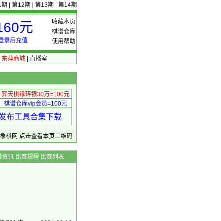
1期
|
第12期
|
第13期
|
第14期
收藏本页
60元
棋谱仓库
登录后充值
使用帮助
|
东萍商城
|
直播室
弈天棋缘碎银30万=100元
棋谱仓库vip会员=100元
绩 发布工具合集下载
东萍象棋网
点击查看本页二维码
辑资讯
比赛规程
比赛列表