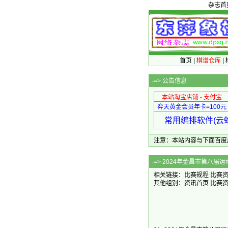
杂志首
首页
|
棋谱仓库
|
-=>
公告信息
本站淘宝店铺 - 支付宝
弈天黄金会员年卡=100元
常用编排软件(云蛇
注意：本站内容与下面百度广告无关
-=> 2024
相关链接：
比赛规程
比赛
其他组别：
资讯首页
比赛