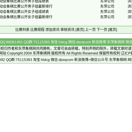
运动会象棋比赛公开男子组成绩表
东萍公司
浏
运动会象棋比赛公开男子组最新排行
东萍公司
浏
运动会象棋比赛公开女子组成绩表
东萍公司
浏
运动会象棋比赛公开女子组最新排行
东萍公司
浏
比赛列表
比赛规程
添加资讯
审核资讯
[首页]
上一页
下一页
[尾页]
Q:88081492 QQ群:75115383 淘宝:hldcg 微信:dpxqcom 新浪微博:东萍象棋网
版权归作者和
东萍象棋网
共同拥有，文章可自由转载，特别声明的除外，转载文章时请
Copyright 2004
东萍象棋网
版权所有 All Rights Reserved 保留所有权利 辽ICP
492 QQ群:75115383 淘宝:hldcg 微信:dpxqcom 新浪微博=微信公众号:东萍象棋网