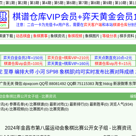
页
|
第1期
|
第2期
|
第3期
|
第4期
|
第5期
|
第6期
|
第7期
|
第8期
|
第9期
|
第10期
|
第1
棋谱仓库VIP会员+弈天黄金会员1
注意：二合一卡为充值卡≠用户名，需要在
弈天客户端
和本站
棋谱仓库
分别
棋谱下载
|
动态棋盘
|
象棋赛事
|
象棋资讯
|
象棋视频
|
象棋图片
|
等级分表
|
棋手资料
弈天白金会员2年=150元
弈天白金+棋库VIP=210元
弈天点数直充10点=2元
棋谱仓库vip会员=100元
弈天黄金+棋库VIP=160元
棋谱仓库vip月卡=15元
 至尊 编排大师 小河 SP98 象棋部)均可实时发布比赛对阵成
 微信:dpxqcom QQ号:88081492 QQ群:75115383 淘宝:hldcg 新浪微博:
年金昌市第八届运动会象棋比赛公开女子组 - 比赛资讯
编
资讯
(4)
参赛名单
(4)
比赛棋谱
(0)
最新对阵
(1)
最新排行
(0)
最新胜率
(0) 浏览人气(934)
资讯
(4)
比赛视频
(0)
比赛图片
(0)
比赛竞猜
(0)
2024年金昌市第八届运动会象棋比赛公开女子组 - 比赛资讯