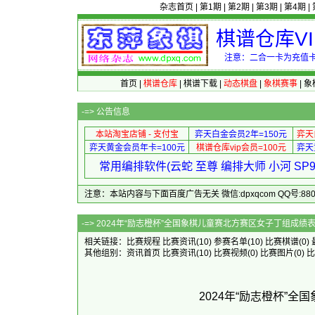
杂志首页
|
第1期
|
第2期
|
第3期
|
第4期
|
棋谱仓库V
注意：二合一卡为充值卡
首页
|
棋谱仓库
|
棋谱下载
|
动态棋盘
|
象棋赛事
|
象
-=>
公告信息
本站淘宝店铺 - 支付宝
弈天白金会员2年=150元
弈天
弈天黄金会员年卡=100元
棋谱仓库vip会员=100元
弈天
常用编排软件(云蛇 至尊 编排大师 小河 S
注意：本站内容与下面百度广告无关 微信:dpxqcom QQ号:88081
-=> 2024年“励志橙杯”全国象棋
相关链接：
比赛规程
比赛资讯
(10)
参赛名单
(10)
比赛棋谱
(0)
其他组别：
资讯首页
比赛资讯
(10)
比赛视频
(0)
比赛图片
(0)
比
2024年“励志橙杯”