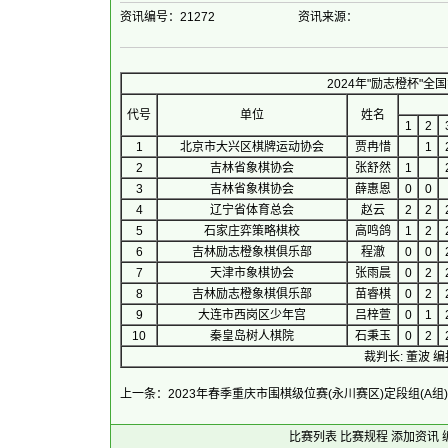
资讯编号：21272
资讯来源：
2024年"励志橙杯"全
代号
单位
姓名
1
2
1
北京市大兴区棋牌运动协会
贾冉惜
1
2
吉林省象棋协会
张舒然
1
3
吉林省象棋协会
薛惠恩
0
0
4
辽宁省体育总会
赵云
2
2
5
石家庄弈策略棋校
高鸣鸽
1
2
6
吉林励志橙象棋俱乐部
程澈
0
0
7
天津市象棋协会
张雨晨
0
2
8
吉林励志橙象棋俱乐部
苗睿棋
0
2
9
大连市西岗区少年宫
吕梓萱
0
1
10
秦皇岛树人棋院
石秉玉
0
2
裁判长: 董波 编排
上一条：2023年春季重庆市围棋级位赛(永川赛区)定段组(A组
比赛列表
比赛规程
添加资讯