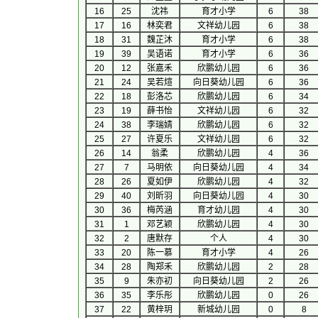
16
25
沈祎
育才小学
6
38
17
16
林奕君
文祥幼儿园
6
38
18
31
魏芷沐
育才小学
6
38
19
39
吴语诺
育才小学
6
36
20
12
张嘉禾
欣鹏幼儿园
6
36
21
24
吴若煊
向日葵幼儿园
6
36
22
18
彭洛芯
欣鹏幼儿园
6
34
23
19
薛书怡
文祥幼儿园
6
32
24
38
李瑞婧
欣鹏幼儿园
6
32
25
27
许夏乐
文祥幼儿园
6
32
26
14
翁柔
欣鹏幼儿园
4
36
27
7
马明依
向日葵幼儿园
4
34
28
26
夏如伊
欣鹏幼儿园
4
32
29
40
刘昕羽
向日葵幼儿园
4
30
30
36
梅芮涵
育才幼儿园
4
30
31
1
邓艺颖
欣鹏幼儿园
4
30
32
2
唐默存
个人
4
30
33
20
陈一慕
育才小学
4
26
34
28
陶郑禾
欣鹏幼儿园
2
28
35
9
朱亦初
向日葵幼儿园
2
26
36
35
李乐彤
欣鹏幼儿园
0
26
37
22
黄梓玥
新城幼儿园
0
8