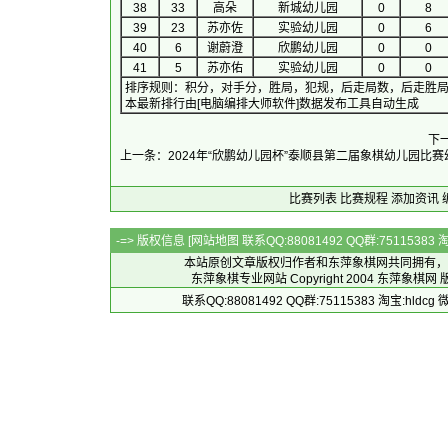
38
33
高朵
新城幼儿园
0
8
39
23
苏亦佐
实验幼儿园
0
6
40
6
谢蔚澄
欣鹏幼儿园
0
0
41
5
苏亦佑
实验幼儿园
0
0
排序规则：积分，对手分，胜局，犯规，后走局数，后走胜
本最新排行由[电脑编排大师软件]数据发布工具自动生成
下
上一条：2024年“欣鹏幼儿园杯”泰顺县第二届象棋幼儿园比
比赛列表
比赛规程
添加资讯
-=> 版权信息 [
网站地图
联系QQ:88081492 QQ群:7511538
本站原创文章版权归作者和
东萍象棋网
共同拥有，
东萍象棋专业网站 Copyright 2004
东萍象棋网
版
联系QQ:88081492 QQ群:75115383 淘宝:h