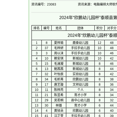
资讯编号：23083
资讯来源：电脑编排大师软
2024年“欣鹏幼儿园杯”泰顺
排名
编号
姓名
团体
积分
对手分
2024年“欣鹏幼儿园杯”
1
8
夏梓瑜
鹿泰幼儿园
12
48
2
37
毛梓妍
手拉手幼儿园
10
48
3
3
周以沫
手拉手幼儿园
10
46
4
10
赖安琪
新城幼儿园
10
42
5
15
毛澜凝
新城幼儿园
8
46
6
13
鲍茜茜
新城幼儿园
8
44
7
32
叶怡辰
实验幼儿园
8
42
8
34
毛昕苒
欣鹏幼儿园
8
38
9
17
唐艺璇
文祥幼儿园
8
36
10
11
陈梓芮
个人
8
34
11
21
陈昱希
育才小学
8
34
12
29
吴若桐
县中心幼儿园
8
32
13
30
林璐
育才小学
6
44
14
4
黄铱朵
欣鹏幼儿园
6
40
15
41
汪芷萱
手拉手幼儿园
6
39