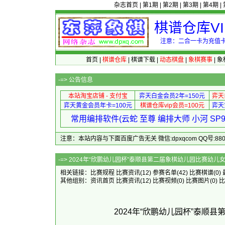
杂志首页
|
第1期
|
第2期
|
第3期
|
第4期
|
棋谱仓库V
注意：二合一卡为充值卡
首页
|
棋谱仓库
|
棋谱下载
|
动态棋盘
|
象棋赛事
|
象
-=>
公告信息
本站淘宝店铺 - 支付宝
弈天白金会员2年=150元
弈天
弈天黄金会员年卡=100元
棋谱仓库vip会员=100元
弈天
常用编排软件(云蛇 至尊 编排大师 小河 S
注意：本站内容与下面百度广告无关 微信:dpxqcom QQ号:88081
-=> 2024年“欣鹏幼儿园杯”泰顺县第二届
相关链接：
比赛规程
比赛资讯
(12)
参赛名单
(42)
比赛棋谱
(0)
其他组别：
资讯首页
比赛资讯
(12)
比赛视频
(0)
比赛图片
(0)
比
2024年“欣鹏幼儿园杯”泰顺