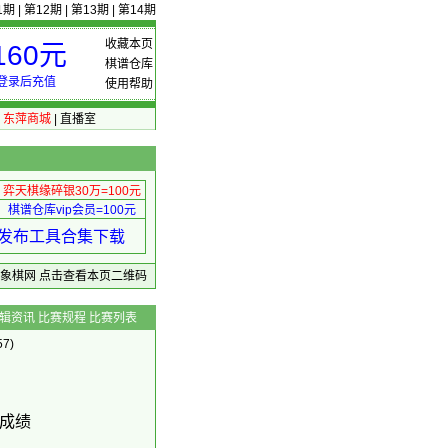
1期
|
第12期
|
第13期
|
第14期
收藏本页
60元
棋谱仓库
登录后充值
使用帮助
|
东萍商城
|
直播室
弈天棋缘碎银30万=100元
棋谱仓库vip会员=100元
绩 发布工具合集下载
东萍象棋网
点击查看本页二维码
辑资讯
比赛规程
比赛列表
7)
能成绩