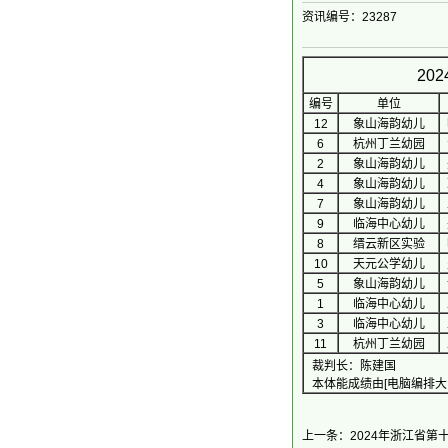
资讯编号：23287
20
编号
单位
12
象山海韵幼儿
6
杭州丁兰幼园
2
象山海韵幼儿
4
象山海韵幼儿
7
象山海韵幼儿
9
临海中心幼儿
8
缙云新区实验
10
天元公学幼儿
5
象山海韵幼儿
1
临海中心幼儿
3
临海中心幼儿
11
杭州丁兰幼园
裁判长：陈建国
本体能成绩由[电脑编排大
上一条：2024年浙江省第