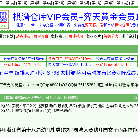
页
|
第1期
|
第2期
|
第3期
|
第4期
|
第5期
|
第6期
|
第7期
|
第8期
|
第9期
|
第10期
|
第1
棋谱仓库VIP会员+弈天黄金会员1
注意：二合一卡为充值卡≠用户名，需要在
弈天客户端
和本站
棋谱仓库
分别
棋谱下载
|
动态棋盘
|
象棋赛事
|
象棋资讯
|
象棋视频
|
象棋图片
|
等级分表
|
棋手资料
弈天白金会员2年=150元
弈天白金+棋库VIP=210元
弈天点数直充10点=2元
棋谱仓库vip会员=100元
弈天黄金+棋库VIP=160元
棋谱仓库vip月卡=15元
 至尊 编排大师 小河 SP98 象棋部)均可实时发布比赛对阵成
 微信:dpxqcom QQ号:88081492 QQ群:75115383 淘宝:hldcg 新浪微博:
江省第十八届幼儿棋类(象棋)表演大赛幼儿园女子丙组体能成绩
编
资讯
(33)
参赛名单
(12.2)
比赛棋谱
(0)
最新对阵
(7)
最新排行
(7)
最新胜率
(7) 浏览人气(85
资讯
(33)
比赛视频
(0)
比赛图片
(0)
比赛竞猜
(0)
24年浙江省第十八届幼儿棋类(象棋)表演大赛幼儿园女子丙组体