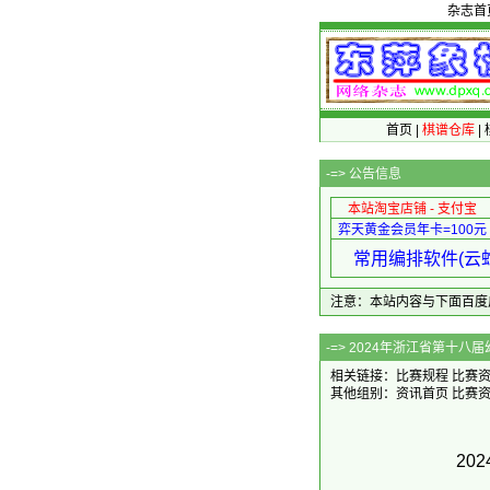
杂志首
首页
|
棋谱仓库
|
-=>
公告信息
本站淘宝店铺 - 支付宝
弈天黄金会员年卡=100元
常用编排软件(云蛇
注意：本站内容与下面百度广告无关
-=> 2024年浙
相关链接：
比赛规程
比赛
其他组别：
资讯首页
比赛
20