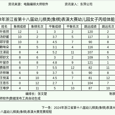
资讯来源：电脑编排大师软件
资讯录入：东萍公司
24年浙江省第十八届幼儿棋类(象棋)表演大赛幼儿园女子丙组体
姓名
象棋成绩
象棋名次
平衡成绩
平衡名次
跳远成绩
跳远名次
叶依然
12
1
3
2
120
2
汤舒媛
10
2
3.7
5
117
3
郑宇霏
10
3
4.5
7
90
8
赖咪朵
8
5
3.1
4
116
4
王湛茹
8
4
5.2
11
107
6
郑舒文
8
6
3
2
109
5
叶留亦
6
8
4.8
9
121
1
费筱然
8
7
5.5
12
82
11
许梓琳
6
9
3.7
5
90
8
王悦溪
4
10
4.5
7
81
12
王思乐
0
12
2.7
1
104
7
王唯伊
4
11
5
10
87
10
编排长：张文楚
制表时
师软件]数据发布工具自动生成
下一条：2024年浙江省第十八届幼儿棋类(象棋)表
十八届幼儿棋类(象棋)表演大赛竞赛规程