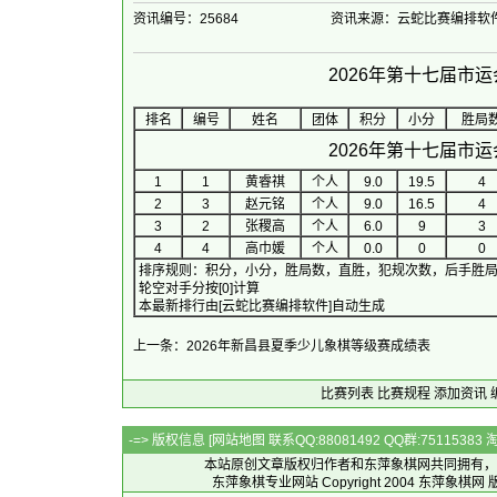
资讯编号：25684
资讯来源：云蛇比赛编排软
2026年第十七届市
排名
编号
姓名
团体
积分
小分
胜局
2026年第十七届市
1
1
黄睿祺
个人
9.0
19.5
4
2
3
赵元铭
个人
9.0
16.5
4
3
2
张稷高
个人
6.0
9
3
4
4
高巾媛
个人
0.0
0
0
排序规则：积分，小分，胜局数，直胜，犯规次数，后手胜
轮空对手分按[0]计算
本最新排行由[云蛇比赛编排软件]自动生成
上一条：2026年新昌县夏季少儿象棋等级赛成绩表
比赛列表
比赛规程
添加资讯
-=> 版权信息 [
网站地图
联系QQ:88081492 QQ群:7511538
本站原创文章版权归作者和
东萍象棋网
共同拥有，
东萍象棋专业网站 Copyright 2004
东萍象棋网
版