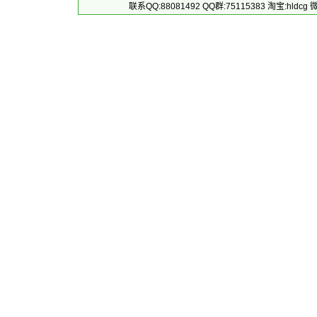
联系QQ:88081492 QQ群:75115383 淘宝:h