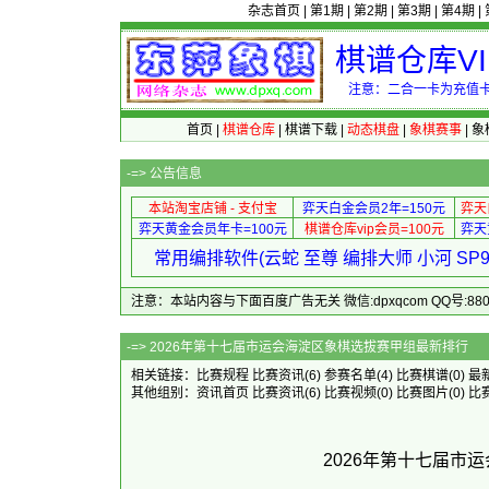
杂志首页
|
第1期
|
第2期
|
第3期
|
第4期
|
棋谱仓库V
注意：二合一卡为充值卡
首页
|
棋谱仓库
|
棋谱下载
|
动态棋盘
|
象棋赛事
|
象
-=>
公告信息
本站淘宝店铺 - 支付宝
弈天白金会员2年=150元
弈天
弈天黄金会员年卡=100元
棋谱仓库vip会员=100元
弈天
常用编排软件(云蛇 至尊 编排大师 小河 S
注意：本站内容与下面百度广告无关 微信:dpxqcom QQ号:88081
-=> 2026年第十七届市运会
相关链接：
比赛规程
比赛资讯
(6)
参赛名单
(4)
比赛棋谱
(0)
最
其他组别：
资讯首页
比赛资讯
(6)
比赛视频
(0)
比赛图片
(0)
比
2026年第十七届市