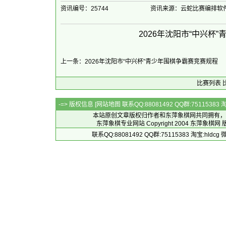
资讯编号：25744
资讯来源：云蛇比赛编排软
2026年沈阳市“中兴杯
上一条：2026年沈阳市“中兴杯”青少年围棋争霸赛竞赛规程
比赛列表
-=> 版权信息 [
网站地图
联系QQ:88081492 QQ群:7511538
本站原创文章版权归作者和
东萍象棋网
共同拥有，
东萍象棋专业网站 Copyright 2004
东萍象棋网
版
联系QQ:88081492 QQ群:75115383 淘宝:h