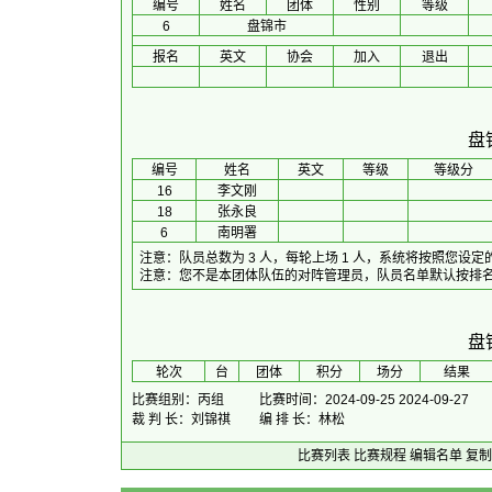
编号
姓名
团体
性别
等级
6
盘锦市
报名
英文
协会
加入
退出
盘
编号
姓名
英文
等级
等级分
16
李文刚
18
张永良
6
南明署
注意：队员总数为 3 人，每轮上场 1 人，系统将按照您
注意：您不是本团体队伍的对阵管理员，队员名单默认按排名
盘
 轮次 
台
团体
积分
场分
 结果 
比赛组别：丙组
比赛时间：2024-09-25 2024-09-27
裁 判 长：刘锦祺
编 排 长：林松
比赛列表
比赛规程
编辑名单
复制