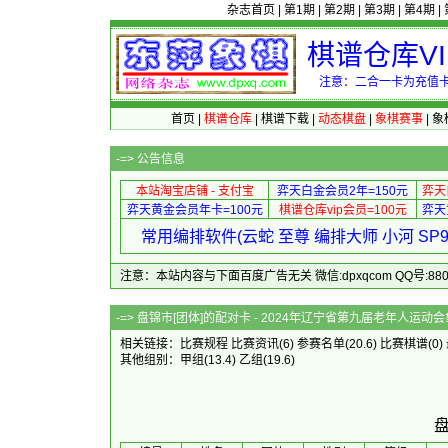
杂志首页
|
第1期
|
第2期
|
第3期
|
第4期
|
棋谱仓库V
注意：二合一卡为充值卡
首页
|
棋谱仓库
|
棋谱下载
|
动态棋盘
|
象棋赛事
|
象
-=>
公告信息
本站淘宝店铺 - 支付宝
弈天白金会员2年=150元
弈天
弈天黄金会员年卡=100元
棋谱仓库vip会员=100元
弈天
常用编排软件(云蛇 至尊 编排大师 小河 S
注意：本站内容与下面百度广告无关 微信:dpxqcom QQ号:88081
-=> 盘锦市[团体]的配对卡 - 2024年
相关链接：
比赛规程
比赛资讯
(6)
参赛名单
(20.6)
比赛棋谱
(0)
其他组别：
甲组
(13.4)
乙组
(19.6)