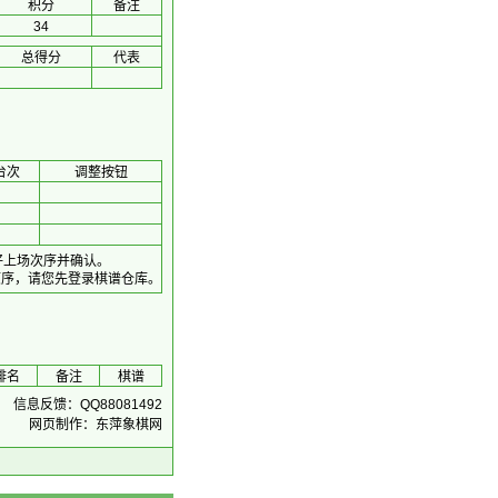
积分
备注
34
总得分
代表
台次
调整按钮
好上场次序并确认。
顺序，请您先登录棋谱仓库。
排名
备注
棋谱
信息反馈：QQ88081492
网页制作：东萍象棋网