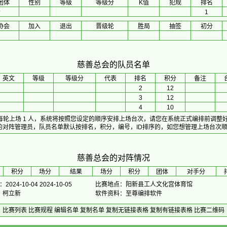
团体
性别
等级
等级分
K值
犯规
排名
会
1
协会
加入
退出
晋级轮
胜局
抽签
初分
慈善总会的队员名单
英文
等级
等级分
代表
排名
积分
备注
2
12
3
12
4
10
，每轮上场 1 人，系统将按照您设定的顺序安排上场台次，请您在系统正式编排前调整
的对阵管理员，队员名单默认按排名，积分，编号，ID排序的，如您想管理上场台次
慈善总会的对阵情况
积分
场分
 结果 
场分
积分
团体
对手分
024-10-04 2024-10-05
比赛地点：阳新县工人文化宫体育馆
长：柯立新
软件资料：至尊编排软件
比赛列表
比赛规程
编辑名单
复制名单
复制无链接表格
复制有链接表格
比赛二维码