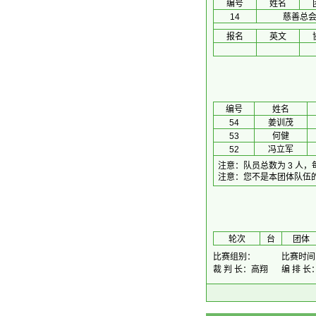
编号
姓名
14
慈善总
报名
英文
编号
姓名
54
姜训茂
53
何健
52
冯立军
注意：队员总数为 3 人
注意：您不是本团体队伍
 轮次 
台
团体
比赛组别：
比赛时间：2
裁 判 长：高翔
编 排 