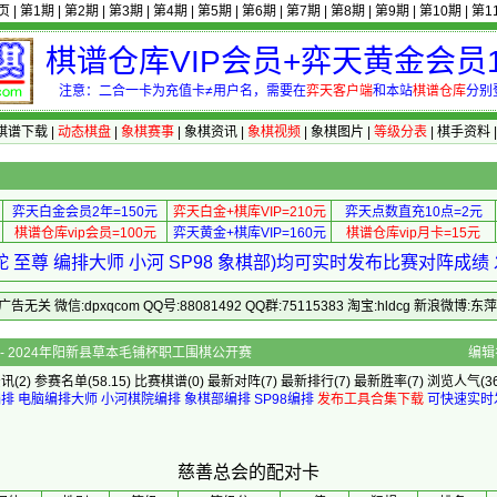
页
|
第1期
|
第2期
|
第3期
|
第4期
|
第5期
|
第6期
|
第7期
|
第8期
|
第9期
|
第10期
|
第1
棋谱仓库VIP会员+弈天黄金会员1
注意：二合一卡为充值卡≠用户名，需要在
弈天客户端
和本站
棋谱仓库
分别
棋谱下载
|
动态棋盘
|
象棋赛事
|
象棋资讯
|
象棋视频
|
象棋图片
|
等级分表
|
棋手资料
弈天白金会员2年=150元
弈天白金+棋库VIP=210元
弈天点数直充10点=2元
棋谱仓库vip会员=100元
弈天黄金+棋库VIP=160元
棋谱仓库vip月卡=15元
 至尊 编排大师 小河 SP98 象棋部)均可实时发布比赛对阵成
 微信:dpxqcom QQ号:88081492 QQ群:75115383 淘宝:hldcg 新浪微博:
体]的配对卡 - 2024年阳新县草本毛铺杯职工围棋公开赛
编辑
资讯
(2)
参赛名单
(58.15)
比赛棋谱
(0)
最新对阵
(7)
最新排行
(7)
最新胜率
(7) 浏览人气(36
编排
电脑编排大师
小河棋院编排
象棋部编排
SP98编排
发布工具合集下载
可快速实时
慈善总会的配对卡