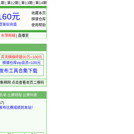
1期
|
第12期
|
第13期
|
第14期
收藏本页
60元
棋谱仓库
登录后充值
使用帮助
|
东萍商城
|
直播室
弈天棋缘碎银30万=100元
棋谱仓库vip会员=100元
绩 发布工具合集下载
东萍象棋网
点击查看本页二维码
名单
比赛规程
比赛列表
7)
发布比赛成绩到本站！