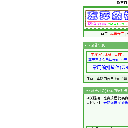
杂志首
首页
|
棋谱仓库
|
-=>
公告信息
本站淘宝店铺 - 支付宝
弈天黄金会员年卡=100元
常用编排软件(云蛇
注意：本站内容与下面百度广告无关
-=> 慈善总会[团
相关链接：
比赛规程
比赛
其他组别：
云蛇编排
至尊