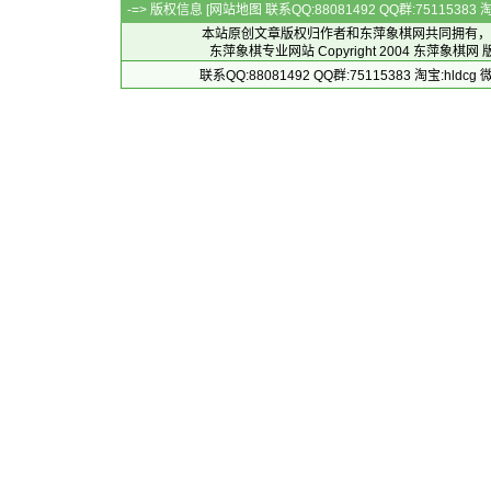
-=> 版权信息 [
网站地图
联系QQ:88081492 QQ群:7511538
本站原创文章版权归作者和
东萍象棋网
共同拥有，
东萍象棋专业网站 Copyright 2004
东萍象棋网
版
联系QQ:88081492 QQ群:75115383 淘宝:h