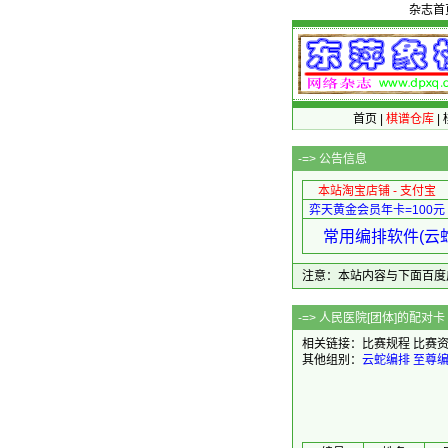
杂志首
首页
|
棋谱仓库
|
-=>
公告信息
本站淘宝店铺 - 支付宝
弈天黄金会员年卡=100元
常用编排软件(云蛇
注意：本站内容与下面百度广告无关
-=> 人民医院[团
相关链接：
比赛规程
比赛
其他组别：
云蛇编排
至尊