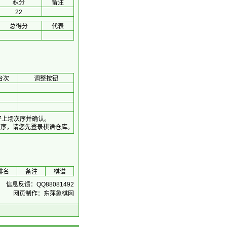
积分
备注
22
总得分
代表
台次
调整按钮
好上场次序并确认。
顺序，请您先登录棋谱仓库。
排名
备注
棋谱
信息反馈：QQ88081492
网页制作：东萍象棋网