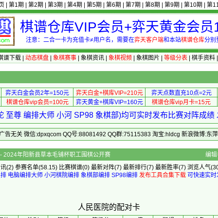
页
|
第1期
|
第2期
|
第3期
|
第4期
|
第5期
|
第6期
|
第7期
|
第8期
|
第9期
|
第10期
|
第1
棋谱仓库VIP会员+弈天黄金会员1
注意：二合一卡为充值卡≠用户名，需要在
弈天客户端
和本站
棋谱仓库
分别
棋谱下载
|
动态棋盘
|
象棋赛事
|
象棋资讯
|
象棋视频
|
象棋图片
|
等级分表
|
棋手资料
弈天白金会员2年=150元
弈天白金+棋库VIP=210元
弈天点数直充10点=2元
棋谱仓库vip会员=100元
弈天黄金+棋库VIP=160元
棋谱仓库vip月卡=15元
 至尊 编排大师 小河 SP98 象棋部)均可实时发布比赛对阵成
 微信:dpxqcom QQ号:88081492 QQ群:75115383 淘宝:hldcg 新浪微博:
体]的配对卡 - 2024年阳新县草本毛铺杯职工围棋公开赛
编辑
资讯
(2)
参赛名单
(58.15)
比赛棋谱
(0)
最新对阵
(7)
最新排行
(7)
最新胜率
(7) 浏览人气(30
编排
电脑编排大师
小河棋院编排
象棋部编排
SP98编排
发布工具合集下载
可快速实时
人民医院的配对卡