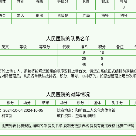
团体
性别
等级
等级分
K值
犯规
排名
院
8
协会
加入
退出
晋级轮
胜局
抽签
初分
人民医院的队员名单
英文
等级
等级分
代表
排名
积分
备注
8
10
28
8
48
4
，每轮上场 1 人，系统将按照您设定的顺序安排上场台次，请您在系统正式编排前调整
的对阵管理员，队员名单默认按排名，积分，编号，ID排序的，如您想管理上场台次
人民医院的对阵情况
积分
场分
 结果 
场分
积分
团体
对手分
024-10-04 2024-10-05
比赛地点：阳新县工人文化宫体育馆
长：柯立新
软件资料：至尊编排软件
比赛列表
比赛规程
编辑名单
复制名单
复制无链接表格
复制有链接表格
比赛二维码