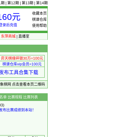
1期
|
第12期
|
第13期
|
第14期
收藏本页
60元
棋谱仓库
登录后充值
使用帮助
|
东萍商城
|
直播室
弈天棋缘碎银30万=100元
棋谱仓库vip会员=100元
绩 发布工具合集下载
东萍象棋网
点击查看本页二维码
名单
比赛规程
比赛列表
3)
发布比赛成绩到本站！