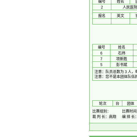
编号
姓名
2
人民医
报名
英文
编号
姓名
6
石炜
7
项新胜
5
彭书斌
注意：队员总数为 3 人
注意：您不是本团体队伍
 轮次 
台
团体
比赛组别：
比赛时间：2
裁 判 长：高翔
编 排 