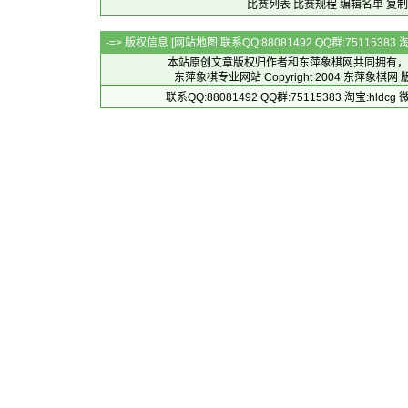
比赛列表
比赛规程
编辑名单
复制
-=> 版权信息 [
网站地图
联系QQ:88081492 QQ群:7511538
本站原创文章版权归作者和
东萍象棋网
共同拥有，
东萍象棋专业网站 Copyright 2004
东萍象棋网
版
联系QQ:88081492 QQ群:75115383 淘宝:h