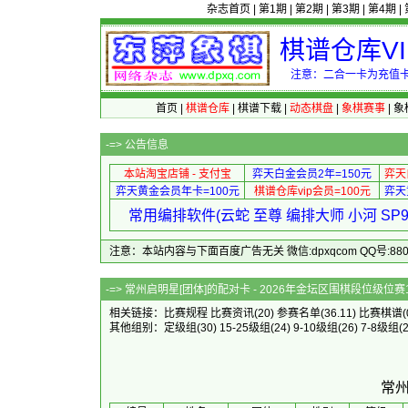
杂志首页
|
第1期
|
第2期
|
第3期
|
第4期
|
棋谱仓库V
注意：二合一卡为充值卡
首页
|
棋谱仓库
|
棋谱下载
|
动态棋盘
|
象棋赛事
|
象
-=>
公告信息
本站淘宝店铺 - 支付宝
弈天白金会员2年=150元
弈天
弈天黄金会员年卡=100元
棋谱仓库vip会员=100元
弈天
常用编排软件(云蛇 至尊 编排大师 小河 S
注意：本站内容与下面百度广告无关 微信:dpxqcom QQ号:88081
-=> 常州启明星[团体]的配对卡 - 2
相关链接：
比赛规程
比赛资讯
(20)
参赛名单
(36.11)
比赛棋谱
(
其他组别：
定级组
(30)
15-25级组
(24)
9-10级组
(26)
7-8级组
(
常