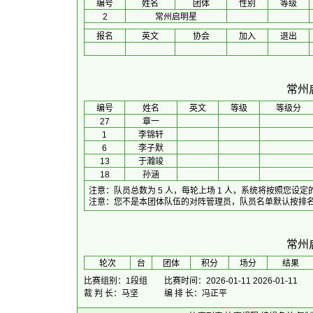
编号
姓名
团体
性别
等级
2
常州启明星
报名
英文
协会
加入
退出
常州
编号
姓名
英文
等级
等级分
27
章一
1
李锦轩
6
李子默
13
于瀚竣
18
孙涵
注意：队员总数为 5 人，每轮上场 1 人，系统将按照您
注意：您不是本团体队伍的对阵管理员，队员名单默认按排名
常州
 轮次 
台
团体
积分
场分
 结果 
比赛组别：1段组
比赛时间：2026-01-11 2026-01-11
裁 判 长：马坚
编 排 长：冯正平