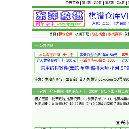
杂志首页
|
第1期
|
第2期
|
第3期
|
第4期
|
棋谱仓库V
注意：二合一卡为充值卡
首页
|
棋谱仓库
|
棋谱下载
|
动态棋盘
|
象棋赛事
|
象
-=>
公告信息
本站淘宝店铺 - 支付宝
弈天白金会员2年=150元
弈天
弈天黄金会员年卡=100元
棋谱仓库vip会员=100元
弈天
常用编排软件(云蛇 至尊 编排大师 小河 S
注意：本站内容与下面百度广告无关 微信:dpxqcom QQ号:88081
-=> 宜兴市弈海棋院[团体]的配对卡 - 2
相关链接：
比赛规程
比赛资讯
(20)
参赛名单
(36.11)
比赛棋谱
(
其他组别：
定级组
(30)
15-25级组
(24)
9-10级组
(26)
7-8级组
(
宜兴