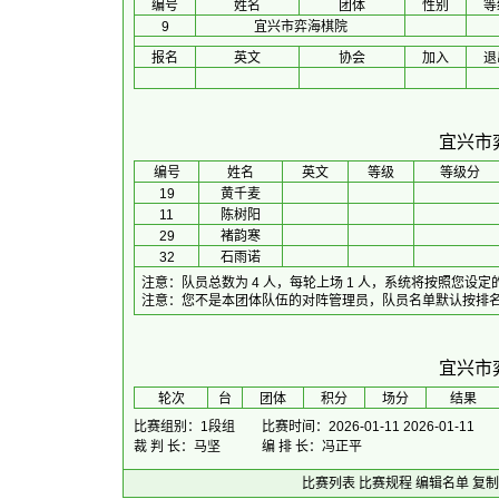
编号
姓名
团体
性别
等
9
宜兴市弈海棋院
报名
英文
协会
加入
退
宜兴市
编号
姓名
英文
等级
等级分
19
黄千麦
11
陈树阳
29
褚韵寒
32
石雨诺
注意：队员总数为 4 人，每轮上场 1 人，系统将按照您
注意：您不是本团体队伍的对阵管理员，队员名单默认按排名
宜兴市
 轮次 
台
团体
积分
场分
 结果 
比赛组别：1段组
比赛时间：2026-01-11 2026-01-11
裁 判 长：马坚
编 排 长：冯正平
比赛列表
比赛规程
编辑名单
复制