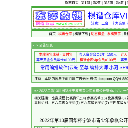
杂志首页
|
第1期
|
第2期
|
第3期
|
第4期
|
棋谱仓库V
注意：二合一卡为充值卡
首页
|
棋谱仓库
|
棋谱下载
|
动态棋盘
|
象棋赛事
|
象
-=>
公告信息
本站淘宝店铺 - 支付宝
弈天白金会员2年=150元
弈天
弈天黄金会员年卡=100元
棋谱仓库vip会员=100元
弈天
常用编排软件(云蛇 至尊 编排大师 小河 S
注意：本站内容与下面百度广告无关 微信:dpxqcom QQ号:88081
-=> 2022年第13届国华杯宁波市青少年象棋公
相关链接：
比赛规程
比赛资讯
(14)
参赛名单
(16)
比赛棋谱
(0)
其他组别：
五六年级女子组
(7)
五六年级男子组
(7)
三四年级女
2022年第13届国华杯宁波市青少年象棋公