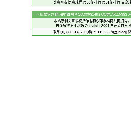
比赛列表
比赛规程
第06轮排行
第01轮排行
自设
-=> 版权信息 [
网站地图
联系QQ:88081492 QQ群:7511538
本站原创文章版权归作者和
东萍象棋网
共同拥有，
东萍象棋专业网站 Copyright 2004
东萍象棋网
版
联系QQ:88081492 QQ群:75115383 淘宝:h