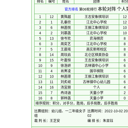
排名
编号
姓名
团体
积
本轮对阵
个人
官方排名
第06轮排行
1
12
黄殊越
王志安象棋培训
12
2
1
孔垂欣
江北中心学校
12
3
6
林菡悦
王振江象棋培训
10
4
2
刘慕菡
江北中心学校
10
5
13
徐岑欢
弈海棋弈
8
6
3
周奕艺
江北中心学校
8
7
5
王晨瑶
高实新晖校区
8
8
14
周玟启
北仑区棋类协会
8
9
15
叶嘉恒
王志安象棋培训
6
10
9
徐洛妍
古林镇中心小学
6
11
4
肖霁凌
国华棋院
6
12
10
林菡璟
王振江象棋培训
6
13
11
刘炙岘
古林镇中心幼儿园
6
14
16
汤宜朋
个人
4
15
7
冉诗涵
天童小学
2
16
8
郭梓菡
天童小学
0
排序规则
：
积分，对手分，胜局，后手局数，后手胜局
比赛组别：幼儿组、一二年级女子
比赛时间：2022-10-02 202
组
02
裁 判 长：王芝安
编 排 长：朱显钰