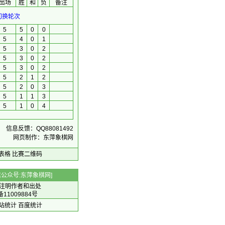
出场
胜
和
负
备注
切换轮次
5
5
0
0
5
4
0
1
5
3
0
2
5
3
0
2
5
3
0
2
5
2
1
2
5
2
0
3
5
1
1
3
5
1
0
4
信息反馈：QQ88081492
网页制作：东萍象棋网
表格
比赛二维码
 微信公众号:东萍象棋网]
注明作者和出处
备11009884号
 网站统计
百度统计