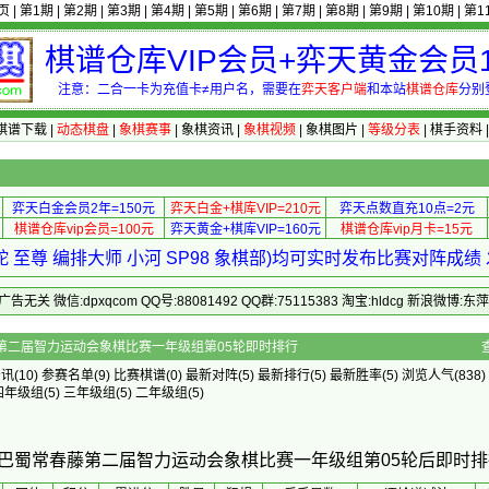
页
|
第1期
|
第2期
|
第3期
|
第4期
|
第5期
|
第6期
|
第7期
|
第8期
|
第9期
|
第10期
|
第1
棋谱仓库VIP会员+弈天黄金会员1
注意：二合一卡为充值卡≠用户名，需要在
弈天客户端
和本站
棋谱仓库
分别
棋谱下载
|
动态棋盘
|
象棋赛事
|
象棋资讯
|
象棋视频
|
象棋图片
|
等级分表
|
棋手资料
弈天白金会员2年=150元
弈天白金+棋库VIP=210元
弈天点数直充10点=2元
棋谱仓库vip会员=100元
弈天黄金+棋库VIP=160元
棋谱仓库vip月卡=15元
 至尊 编排大师 小河 SP98 象棋部)均可实时发布比赛对阵成
 微信:dpxqcom QQ号:88081492 QQ群:75115383 淘宝:hldcg 新浪微博:
庆巴蜀常春藤第二届智力运动会象棋比赛一年级组第05轮即时排行
资讯
(10)
参赛名单
(9)
比赛棋谱
(0)
最新对阵
(5)
最新排行
(5)
最新胜率
(5) 浏览人气(838)
四年级组
(5)
三年级组
(5)
二年级组
(5)
庆巴蜀常春藤第二届智力运动会象棋比赛一年级组第05轮后即时排