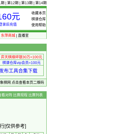
1期
|
第12期
|
第13期
|
第14期
收藏本页
60元
棋谱仓库
登录后充值
使用帮助
|
东萍商城
|
直播室
弈天棋缘碎银30万=100元
棋谱仓库vip会员=100元
绩 发布工具合集下载
东萍象棋网
点击查看本页二维码
查看对阵
比赛规程
比赛列表
行[仅供参考]