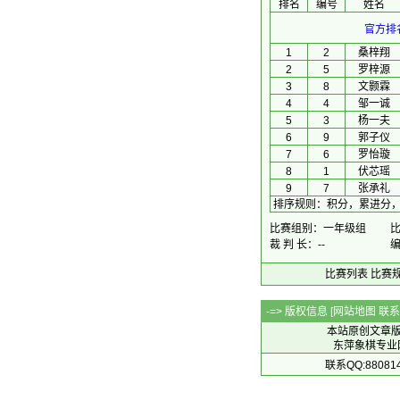
排名
编号
姓名
官方排
1
2
桑梓翔
2
5
罗梓源
3
8
文颢霖
4
4
邹一诚
5
3
杨一夫
6
9
郭子仪
7
6
罗怡璇
8
1
伏芯瑶
9
7
张承礼
排序规则
：
积分，累进分
比赛组别：一年级组
比
裁 判 长：--
编
比赛列表
比赛
-=> 版权信息 [
网站地图
联系Q
本站原创文章
东萍象棋专业网站 
联系QQ:88081