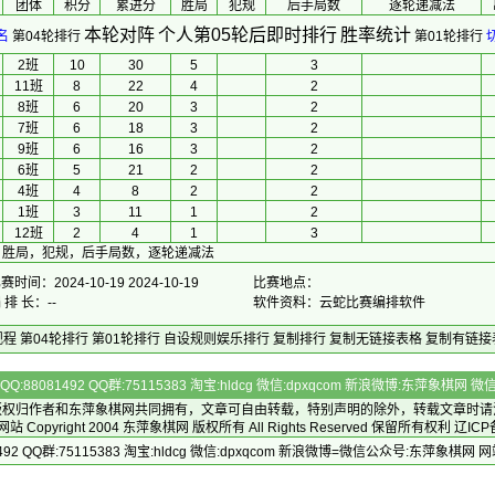
团体
积分
累进分
胜局
犯规
后手局数
逐轮递减法
本轮对阵
个人第05轮后即时排行
胜率统计
名
第04轮排行
第01轮排行
2班
10
30
5
3
11班
8
22
4
2
8班
6
20
3
2
7班
6
18
3
2
9班
6
16
3
2
6班
5
21
2
2
4班
4
8
2
2
1班
3
11
1
2
12班
2
4
1
3
，胜局，犯规，后手局数，逐轮递减法
赛时间：2024-10-19 2024-10-19
比赛地点：
 排 长：--
软件资料：云蛇比赛编排软件
规程
第04轮排行
第01轮排行
自设规则娱乐排行
复制排行
复制无链接表格
复制有链接
Q:88081492 QQ群:75115383 淘宝:hldcg 微信:dpxqcom 新浪微博:东萍象棋网
版权归作者和
东萍象棋网
共同拥有，文章可自由转载，特别声明的除外，转载文章时请
Copyright 2004
东萍象棋网
版权所有 All Rights Reserved 保留所有权利 辽ICP
492 QQ群:75115383 淘宝:hldcg 微信:dpxqcom 新浪微博=微信公众号:东萍象棋网