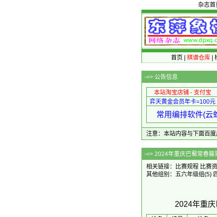
杂志首
首页
|
棋谱仓库
|
-=>
公告信息
本站淘宝店铺 - 支付宝
弈天黄金会员年卡=100元
常用编排软件(云蛇
注意：本站内容与下面百度广告无关
-=> 2024年重
相关链接：
比赛规程
比赛
其他组别：
五六年级组
(5)
2024年重