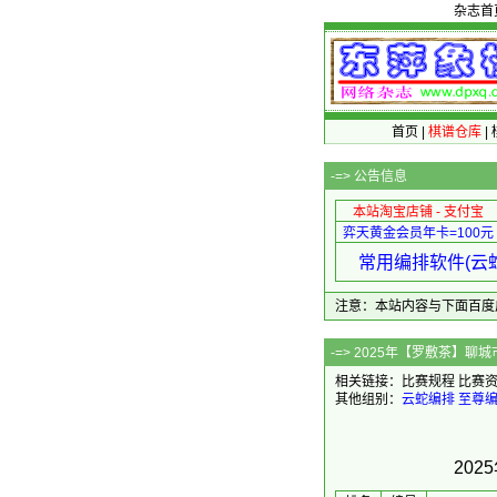
杂志首
首页
|
棋谱仓库
|
-=>
公告信息
本站淘宝店铺 - 支付宝
弈天黄金会员年卡=100元
常用编排软件(云蛇
注意：本站内容与下面百度广告无关
-=> 2025
相关链接：
比赛规程
比赛
其他组别：
云蛇编排
至尊
20