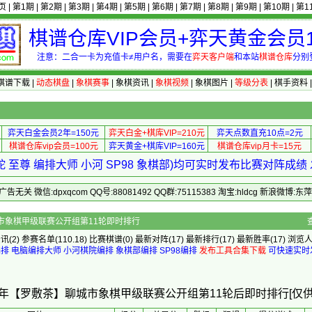
页
|
第1期
|
第2期
|
第3期
|
第4期
|
第5期
|
第6期
|
第7期
|
第8期
|
第9期
|
第10期
|
第1
棋谱仓库VIP会员+弈天黄金会员1
注意：二合一卡为充值卡≠用户名，需要在
弈天客户端
和本站
棋谱仓库
分别
棋谱下载
|
动态棋盘
|
象棋赛事
|
象棋资讯
|
象棋视频
|
象棋图片
|
等级分表
|
棋手资料
弈天白金会员2年=150元
弈天白金+棋库VIP=210元
弈天点数直充10点=2元
棋谱仓库vip会员=100元
弈天黄金+棋库VIP=160元
棋谱仓库vip月卡=15元
 至尊 编排大师 小河 SP98 象棋部)均可实时发布比赛对阵成
 微信:dpxqcom QQ号:88081492 QQ群:75115383 淘宝:hldcg 新浪微博:
年【罗敷茶】聊城市象棋甲级联赛公开组第11轮即时排行
资讯
(2)
参赛名单
(110.18)
比赛棋谱
(0)
最新对阵
(17)
最新排行
(17)
最新胜率
(17) 浏览人
编排
电脑编排大师
小河棋院编排
象棋部编排
SP98编排
发布工具合集下载
可快速实时
25年【罗敷茶】聊城市象棋甲级联赛公开组第11轮后即时排行[仅供