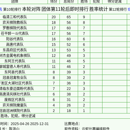
团体
场分
总局分
胜场
犯规
得分逆减
本轮对阵
团体第11轮后即时排行
胜率统计
名
第10轮排行
第12轮排行
临清三和代表队
20
65
9
弈天棋院教练队
18
56
8
罗敷棋院代表队
17
60
7
茌平醉一斗代表队
17
56
7
阳谷代表队
16
60
6
高唐代表队
15
52
6
东昌府区代表队
13
53
5
树杰金属电机象棋队
12
49
3
东阿王代表队
11
46
5
聊城富德人寿代表队
11
46
2
东阿县代表队
8
39
3
冠县冠禽牧业队
8
39
2
开发区大湖社区代表队
7
36
3
清临东豪迈面粉代表队
7
22
3
高唐清风棋社代表队
6
38
2
度假区代表队
6
31
2
弈天棋院魔童队
4
26
2
冠县冠洲棋院代表队
2
18
1
，胜场，犯规，得分逆减
间：2025-04-26 2025-12-31
比赛地点：
排 长：陈洪山
软件资料：云蛇比赛编排软件