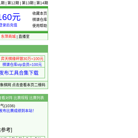
1期
|
第12期
|
第13期
|
第14期
收藏本页
60元
棋谱仓库
登录后充值
使用帮助
|
东萍商城
|
直播室
弈天棋缘碎银30万=100元
棋谱仓库vip会员=100元
绩 发布工具合集下载
东萍象棋网
点击查看本页二维码
查看对阵
比赛规程
比赛列表
气(1036)
发布比赛成绩到本站！
参考]