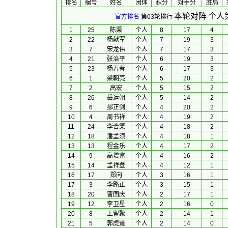
排名
编号
姓名
团体
积分
对手分
胜局
本轮对阵
个人
官方排名
第03轮排行
1
25
陈渠
个人
8
17
4
2
22
杨献军
个人
7
19
3
3
7
宋龙伟
个人
7
17
3
4
21
张治平
个人
6
19
3
5
23
杨万春
个人
6
17
3
6
1
梁朝亮
个人
5
20
2
7
2
高宏
个人
5
15
2
8
26
岳运朝
个人
5
14
2
9
6
郝正剑
个人
4
20
2
10
4
周书祥
个人
4
19
2
11
24
李合渠
个人
4
18
2
12
18
潘孟须
个人
4
18
1
13
13
程金乐
个人
4
17
2
14
9
高增富
个人
4
16
2
15
14
孟祥登
个人
4
12
1
16
17
郑向
个人
3
16
1
17
3
李路正
个人
3
15
1
18
20
曹国庆
个人
2
17
1
19
12
李卫星
个人
2
16
0
20
8
王留聚
个人
2
14
1
21
5
郭虎道
个人
2
14
0