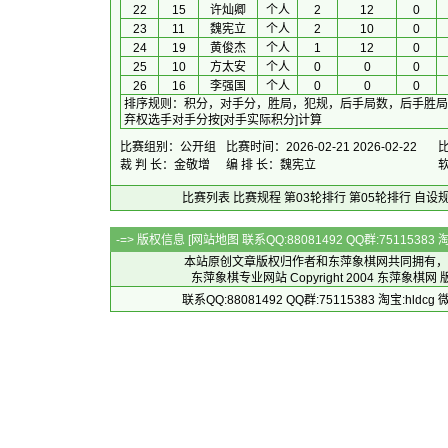
22
15
许灿卿
个人
2
12
0
23
11
魏宪立
个人
2
10
0
24
19
黄俊杰
个人
1
12
0
25
10
方太安
个人
0
0
0
26
16
李强国
个人
0
0
0
排序规则
：
积分，对手分，胜局，犯规，后手局数，后手胜局
弃权选手对手分按[对手实际积分]计算
比赛组别：公开组
比赛时间：2026-02-21 2026-02-22
裁 判 长：金敬增
编 排 长：魏宪立
比赛列表
比赛规程
第03轮排行
第05轮排行
自设
-=> 版权信息 [
网站地图
联系QQ:88081492 QQ群:7511538
本站原创文章版权归作者和
东萍象棋网
共同拥有，
东萍象棋专业网站 Copyright 2004
东萍象棋网
版
联系QQ:88081492 QQ群:75115383 淘宝:h