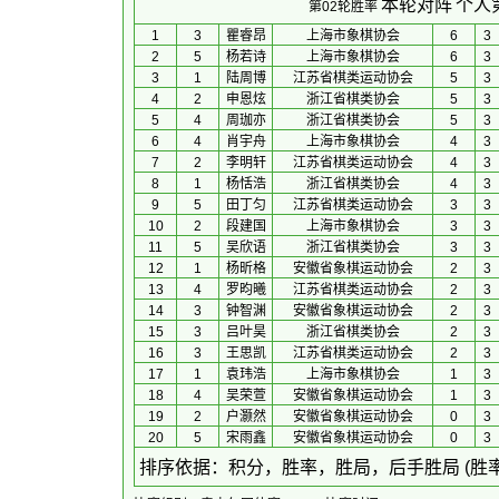
本轮对阵
个人
第02轮胜率
1
3
瞿睿昂
上海市象棋协会
6
3
2
5
杨若诗
上海市象棋协会
6
3
3
1
陆周博
江苏省棋类运动协会
5
3
4
2
申恩炫
浙江省棋类协会
5
3
5
4
周珈亦
浙江省棋类协会
5
3
6
4
肖宇舟
上海市象棋协会
4
3
7
2
李明轩
江苏省棋类运动协会
4
3
8
1
杨恬浩
浙江省棋类协会
4
3
9
5
田丁匀
江苏省棋类运动协会
3
3
10
2
段建国
上海市象棋协会
3
3
11
5
吴欣语
浙江省棋类协会
3
3
12
1
杨昕格
安徽省象棋运动协会
2
3
13
4
罗昀曦
江苏省棋类运动协会
2
3
14
3
钟智渊
安徽省象棋运动协会
2
3
15
3
吕叶昊
浙江省棋类协会
2
3
16
3
王思凯
江苏省棋类运动协会
2
3
17
1
袁玮浩
上海市象棋协会
1
3
18
4
吴荣萱
安徽省象棋运动协会
1
3
19
2
户灏然
安徽省象棋运动协会
0
3
20
5
宋雨鑫
安徽省象棋运动协会
0
3
 排序依据：积分，胜率，胜局，后手胜局 (胜