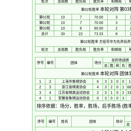
轮次
总局数
胜负局
胜负率
和棋局
本轮对阵
第0
第02轮胜率
第01轮
10
7
70.00
3
第02轮
10
7
70.00
3
第03轮
10
8
80.00
2
总计
30
22
73.33
8
第02轮胜率
方括号中为先弃后弃
轮次
总局数
胜负局
胜负率
和棋局
总的场战绩
序号
编号
团体
场分
总
胜
和
负
本轮对阵
团体
第02轮胜率
1
2
上海市象棋协会
6
3
3
0
0
1
2
3
浙江省棋类协会
4
3
2
0
1
66
3
4
江苏省棋类运动协会
2
3
1
0
2
33
4
1
安徽省象棋运动协会
0
3
0
0
3
 排序依据：场分，胜率，胜场，后手胜场 (胜
序号
编号
姓名
团体
场分
总