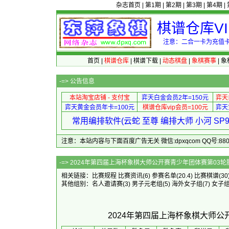
杂志首页
|
第1期
|
第2期
|
第3期
|
第4期
|
棋谱仓库V
注意：二合一卡为充值卡
首页
|
棋谱仓库
|
棋谱下载
|
动态棋盘
|
象棋赛事
|
象
-=>
公告信息
本站淘宝店铺 - 支付宝
弈天白金会员2年=150元
弈天
弈天黄金会员年卡=100元
棋谱仓库vip会员=100元
弈天
常用编排软件(云蛇 至尊 编排大师 小河 S
注意：本站内容与下面百度广告无关 微信:dpxqcom QQ号:88081
-=> 2024年第四届上海杯象棋大师公
相关链接：
比赛规程
比赛资讯
(6)
参赛名单
(20.4)
比赛棋谱
(30
其他组别：
名人邀请赛
(3)
男子元老组
(5)
海外女子组
(7)
女子
2024年第四届上海杯象棋大师公