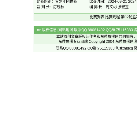
比赛组别：青少年团体赛
比赛时间：2024-09-21 2024-
裁 判 长：厉晓秋
编 排 长：周文彬 张宏宝
比赛列表
比赛规程
第02轮胜
-=> 版权信息 [
网站地图
联系QQ:88081492 QQ群:7511538
本站原创文章版权归作者和
东萍象棋网
共同拥有，
东萍象棋专业网站 Copyright 2004
东萍象棋网
版
联系QQ:88081492 QQ群:75115383 淘宝:h