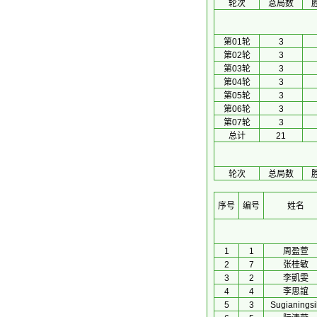
轮次
总局数
第01轮
3
第02轮
3
第03轮
3
第04轮
3
第05轮
3
第06轮
3
第07轮
3
总计
21
轮次
总局数
序号
编号
姓名
1
1
周盈萱
2
7
张桂敏
3
2
李凱雯
4
4
李思誼
5
3
Sugianingsi