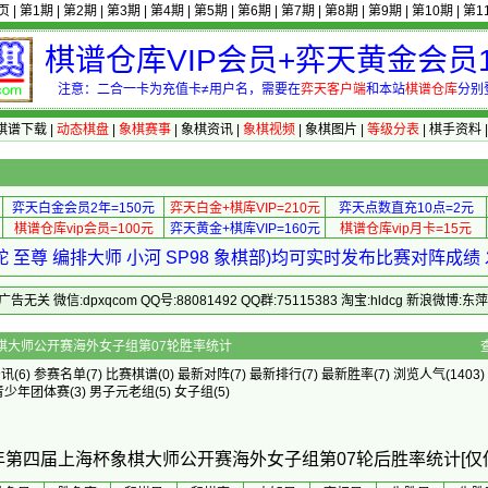
页
|
第1期
|
第2期
|
第3期
|
第4期
|
第5期
|
第6期
|
第7期
|
第8期
|
第9期
|
第10期
|
第1
棋谱仓库VIP会员+弈天黄金会员1
注意：二合一卡为充值卡≠用户名，需要在
弈天客户端
和本站
棋谱仓库
分别
棋谱下载
|
动态棋盘
|
象棋赛事
|
象棋资讯
|
象棋视频
|
象棋图片
|
等级分表
|
棋手资料
弈天白金会员2年=150元
弈天白金+棋库VIP=210元
弈天点数直充10点=2元
棋谱仓库vip会员=100元
弈天黄金+棋库VIP=160元
棋谱仓库vip月卡=15元
 至尊 编排大师 小河 SP98 象棋部)均可实时发布比赛对阵成
 微信:dpxqcom QQ号:88081492 QQ群:75115383 淘宝:hldcg 新浪微博:
年第四届上海杯象棋大师公开赛海外女子组第07轮胜率统计
资讯
(6)
参赛名单
(7)
比赛棋谱
(0)
最新对阵
(7)
最新排行
(7)
最新胜率
(7) 浏览人气(1403)
青少年团体赛
(3)
男子元老组
(5)
女子组
(5)
4年第四届上海杯象棋大师公开赛海外女子组第07轮后胜率统计[仅