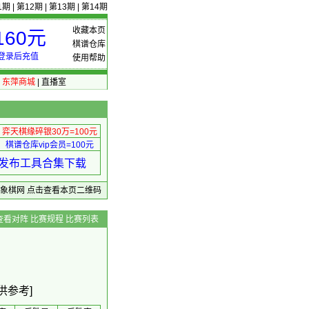
1期
|
第12期
|
第13期
|
第14期
收藏本页
60元
棋谱仓库
登录后充值
使用帮助
|
东萍商城
|
直播室
弈天棋缘碎银30万=100元
棋谱仓库vip会员=100元
绩 发布工具合集下载
东萍象棋网
点击查看本页二维码
查看对阵
比赛规程
比赛列表
供参考]