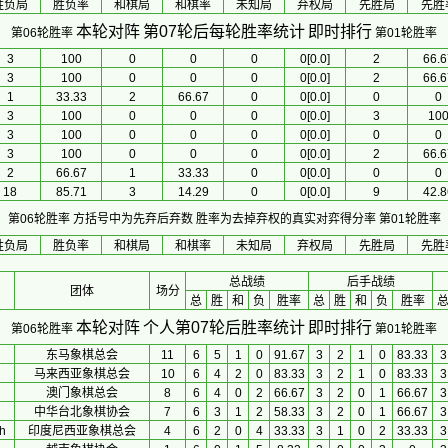
胜负局
胜负率
和棋局
和棋率
未知局
弃权局
先胜局
先胜
本轮对阵
第07轮后每轮胜率统计
即时排行
第06轮胜率
第01轮胜率
3
100
0
0
0
0[0.0]
2
66.6
3
100
0
0
0
0[0.0]
2
66.6
1
33.33
2
66.67
0
0[0.0]
0
0
3
100
0
0
0
0[0.0]
3
10
3
100
0
0
0
0[0.0]
0
0
3
100
0
0
0
0[0.0]
2
66.6
2
66.67
1
33.33
0
0[0.0]
0
0
18
85.71
3
14.29
0
0[0.0]
9
42.8
第06轮胜率
方括号中为先弃后弃数 胜率为去掉弃权的真实对弈得分率
第01轮胜率
胜负局
胜负率
和棋局
和棋率
未知局
弃权局
先胜局
先胜
总战绩
后手战绩
团体
场分
总
胜
和
负
胜率
总
胜
和
负
胜率
本轮对阵
个人第07轮后胜率统计
即时排行
第06轮胜率
第01轮胜率
东马象棋总会
11
6
5
1
0
91.67
3
2
1
0
83.33
3
马来西亚象棋总会
10
6
4
2
0
83.33
3
2
1
0
83.33
3
澳门象棋总会
8
6
4
0
2
66.67
3
2
0
1
66.67
3
中华台北象棋协会
7
6
3
1
2
58.33
3
2
0
1
66.67
3
h
印度尼西亚象棋总会
4
6
2
0
4
33.33
3
1
0
2
33.33
3