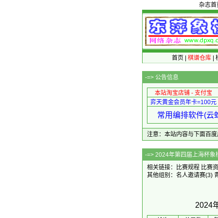
杂志首
首页
|
棋谱仓库
|
-=>
公告信息
本站淘宝店铺 - 支付宝
弈天黄金会员年卡=100元
常用编排软件(云蛇
注意：本站内容与下面百度广告无关
-=> 2024
相关链接：
比赛规程
比赛
其他组别：
名人邀请赛
(3)
202