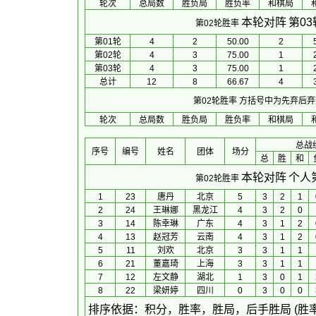
轮次
总局数
胜负局
胜负率
和棋局
本轮对阵
第0
第02轮胜率
第01轮
4
2
50.00
2
第02轮
4
3
75.00
1
第03轮
4
3
75.00
1
总计
12
8
66.67
4
第02轮胜率
方括号中为先弃后弃
轮次
总局数
胜负局
胜负率
和棋局
总战
序号
编号
姓名
团体
场分
总
胜
和
本轮对阵
个人
第02轮胜率
1
23
唐丹
北京
5
3
2
1
2
24
王琳娜
黑龙江
4
3
2
0
3
14
陈幸琳
广东
4
3
1
2
4
13
赵冠芳
云南
4
3
1
2
5
11
刘欢
北京
3
3
1
1
6
21
董嘉琦
上海
3
3
1
1
7
12
左文静
湖北
1
3
0
1
8
22
梁妍婷
四川
0
3
0
0
 排序依据：积分，胜率，胜局，后手胜局 (胜