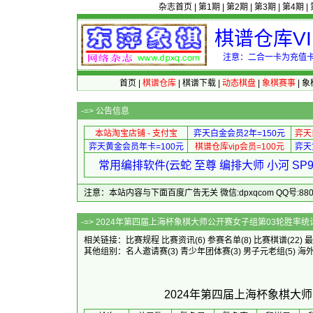
杂志首页
|
第1期
|
第2期
|
第3期
|
第4期
|
棋谱仓库V
注意：二合一卡为充值卡
首页
|
棋谱仓库
|
棋谱下载
|
动态棋盘
|
象棋赛事
|
象
-=>
公告信息
本站淘宝店铺 - 支付宝
弈天白金会员2年=150元
弈天
弈天黄金会员年卡=100元
棋谱仓库vip会员=100元
弈天
常用编排软件(云蛇 至尊 编排大师 小河 S
注意：本站内容与下面百度广告无关 微信:dpxqcom QQ号:88081
-=> 2024年第四届上海杯象棋大
相关链接：
比赛规程
比赛资讯
(6)
参赛名单
(8)
比赛棋谱
(22)
最
其他组别：
名人邀请赛
(3)
青少年团体赛
(3)
男子元老组
(5)
海
2024年第四届上海杯象棋大师