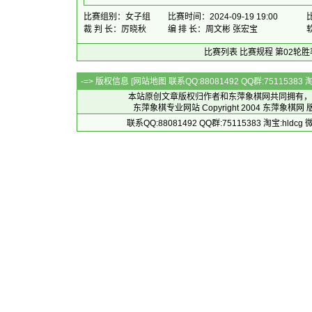
比赛组别：女子组
比赛时间：2024-09-19 19:00
裁 判 长：厉晓秋
编 排 长：周文彬 张宏宝
比赛列表
比赛规程
第02轮胜
-=> 版权信息 [
网站地图
联系QQ:88081492 QQ群:7511538
本站原创文章版权归作者和
东萍象棋网
共同拥有，
东萍象棋专业网站 Copyright 2004
东萍象棋网
版
联系QQ:88081492 QQ群:75115383 淘宝:h