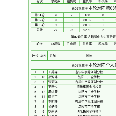
轮次
总局数
胜负局
胜负率
和棋局
本轮对阵
第0
第02轮胜率
第01轮
9
9
100
0
第02轮
9
8
88.89
1
第03轮
9
8
88.89
1
总计
27
25
92.59
2
第02轮胜率
方括号中为先弃后弃
轮次
总局数
胜负局
胜负率
和棋局
序号
编号
姓名
团体
本轮对阵
个人
第02轮胜率
1
1
王禹森
杏坛中学龙江湖分校
2
18
邢源博
沈阳市广全学校
3
7
张天琪
杏坛中学龙江湖分校
4
11
范泓悦
清乐集团金谷校区
5
12
周炜康
沈阳市广全学校
6
14
颜星宇
沈阳市广全学校
7
5
李明轩
杏坛中学龙江湖分校
8
8
吴楚齐
沈阳市广全学校
9
9
罗雨涵
清乐集团金谷校区