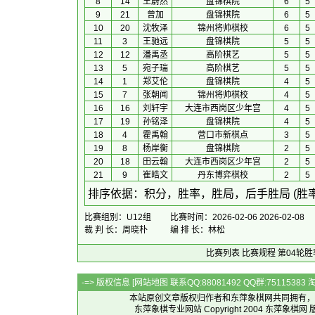
8
14
王蔚然
盘锦棋院
6
5
9
21
曾加
盘锦棋院
6
5
10
20
沈牧泽
锦州将帅棋校
6
5
11
3
王驰远
盘锦棋院
5
5
12
12
潘禹丞
高阶棋艺
5
5
13
5
宛子瑞
高阶棋艺
5
5
14
1
郑艾伦
盘锦棋院
4
5
15
7
张朝闻
锦州将帅棋校
4
5
16
16
刘轩宇
大连市西岗区少年宫
4
5
17
19
孙铭泽
盘锦棋院
4
5
18
4
霍禹翰
营口市新棋点
3
5
19
8
杨岸衡
盘锦棋院
2
5
20
18
田云翰
大连市西岗区少年宫
2
5
21
9
崔皓文
丹东博弈棋校
2
5
 排序依据：积分，胜率，胜局，后手胜局 (胜
比赛组别：U12组
比赛时间：2026-02-06 2026-02-08
裁 判 长：周晓朴
编 排 长：林松
比赛列表
比赛规程
第04轮胜
-=> 版权信息 [
网站地图
联系QQ:88081492 QQ群:7511538
本站原创文章版权归作者和
东萍象棋网
共同拥有，
东萍象棋专业网站 Copyright 2004
东萍象棋网
版