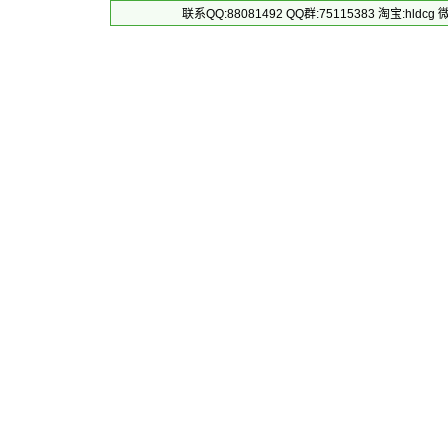
联系QQ:88081492 QQ群:75115383 淘宝:h