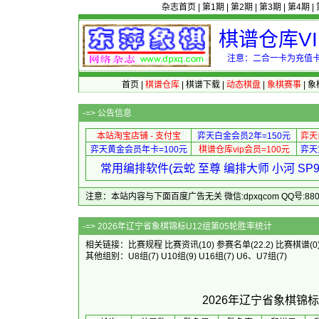
杂志首页
|
第1期
|
第2期
|
第3期
|
第4期
|
棋谱仓库V
注意：二合一卡为充值卡
首页
|
棋谱仓库
|
棋谱下载
|
动态棋盘
|
象棋赛事
|
象
-=>
公告信息
本站淘宝店铺 - 支付宝
弈天白金会员2年=150元
弈天
弈天黄金会员年卡=100元
棋谱仓库vip会员=100元
弈天
常用编排软件(云蛇 至尊 编排大师 小河 S
注意：本站内容与下面百度广告无关 微信:dpxqcom QQ号:88081
-=> 2026年辽宁省象棋锦
相关链接：
比赛规程
比赛资讯
(10)
参赛名单
(22.2)
比赛棋谱
(0
其他组别：
U8组
(7)
U10组
(9)
U16组
(7)
U6、U7组
(7)
2026年辽宁省象棋锦标