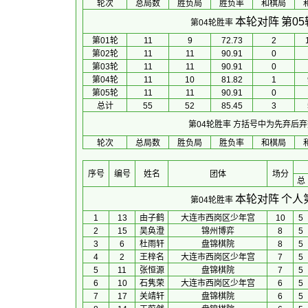
轮次
总局数
胜负局
胜负率
和棋局
本轮对阵
第0
第04轮胜率
第01轮
11
9
72.73
2
第02轮
11
11
90.91
0
第03轮
11
11
90.91
0
第04轮
11
10
81.82
1
第05轮
11
11
90.91
0
总计
55
52
85.45
3
第04轮胜率
方括号中为先弃后弃
轮次
总局数
胜负局
胜负率
和棋局
序号
编号
姓名
团体
场分
总
本轮对阵
个人
第04轮胜率
1
13
由子鹤
大连市西岗区少年宫
10
5
2
15
吴奂澄
锦州博弈
8
5
3
6
杜雨轩
盘锦棋院
8
5
4
2
王梓名
大连市西岗区少年宫
7
5
5
11
张恒源
盘锦棋院
7
5
6
10
石隽荣
大连市西岗区少年宫
6
5
7
17
关靖轩
盘锦棋院
6
5