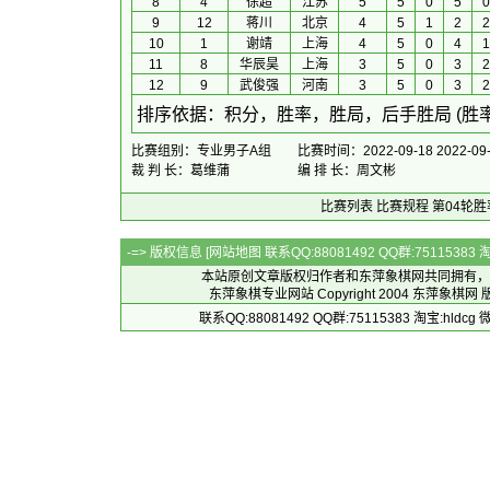
8
4
徐超
江苏
5
5
0
5
0
9
12
蒋川
北京
4
5
1
2
2
10
1
谢靖
上海
4
5
0
4
1
11
8
华辰昊
上海
3
5
0
3
2
12
9
武俊强
河南
3
5
0
3
2
 排序依据：积分，胜率，胜局，后手胜局 (胜
比赛组别：专业男子A组
比赛时间：2022-09-18 2022-09
裁 判 长：葛维蒲
编 排 长：周文彬
比赛列表
比赛规程
第04轮胜
-=> 版权信息 [
网站地图
联系QQ:88081492 QQ群:7511538
本站原创文章版权归作者和
东萍象棋网
共同拥有，
东萍象棋专业网站 Copyright 2004
东萍象棋网
版
联系QQ:88081492 QQ群:75115383 淘宝:h