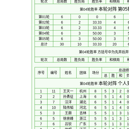
轮次
总局数
胜负局
胜负率
和棋局
本轮对阵
第0
第04轮胜率
第01轮
6
0
0
6
第02轮
6
2
33.33
4
第03轮
6
2
33.33
4
第04轮
6
3
50.00
3
第05轮
6
3
50.00
3
总计
30
10
33.33
20
第04轮胜率
方括号中为先弃后弃
轮次
总局数
胜负局
胜负率
和棋局
总战绩
序号
编号
姓名
团体
场分
总
胜
和
本轮对阵
个人
第04轮胜率
1
11
王天一
杭州
8
5
3
2
0
2
2
孙勇征
上海
6
5
1
4
0
3
7
汪洋
湖北
6
5
1
4
0
4
10
陆伟韬
河北
6
5
1
4
0
5
3
王廓
吉林
5
5
1
3
1
6
5
徐崇峰
浙江
5
5
1
3
1
7
6
吕钦
广东
5
5
1
3
1