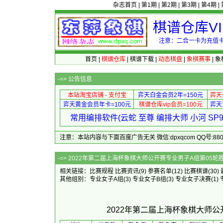
杂志首页
|
第1期
|
第2期
|
第3期
|
第4期
|
棋谱仓库V
注意：二合一卡为充值卡
首页
|
棋谱仓库
|
棋谱下载
|
动态棋盘
|
象棋赛事
|
象
-=>
公告信息
本站淘宝店铺 - 支付宝
弈天白金会员2年=150元
弈天
弈天黄金会员年卡=100元
棋谱仓库vip会员=100元
弈天
常用编排软件(云蛇 至尊 编排大师 小河 S
注意：本站内容与下面百度广告无关 微信:dpxqcom QQ号:88081
-=> 2022年第二届上海杯象棋大师公
相关链接：
比赛规程
比赛资讯
(9)
参赛名单
(12)
比赛棋谱
(30)
其他组别：
专业女子A组
(3)
专业女子B组
(3)
专业女子决赛
(1)
2022年第二届上海杯象棋大师公