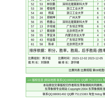
52
53
林钦鹏
深圳北理莫斯科大学
7
53
38
楼俊晖
浙江工业大学
6
54
48
杨昊
浙江工业大学
6
55
24
郑桐坤
广州大学
6
56
35
杨重山
深圳北理莫斯科大学
6
57
13
许培城
广东培正学院
6
58
17
蔡旭新
北京师范大学
5
59
55
李宜泽
内蒙古农业大学
4
60
43
何金霖
广东培正学院
3
61
58
陈卓
北京师范大学
2
 排序依据：积分，胜率，胜局，后手胜局 (胜
比赛组别：男子组
比赛时间：2023-12-02 2023-12-05
裁 判 长：刘锦祺
编 排 长：游宇峰
比赛列表
比赛规程
第08轮胜
-=> 版权信息 [
网站地图
联系QQ:88081492 QQ群:7511538
本站原创文章版权归作者和
东萍象棋网
共同拥有，
东萍象棋专业网站 Copyright 2004
东萍象棋网
版
联系QQ:88081492 QQ群:75115383 淘宝:h