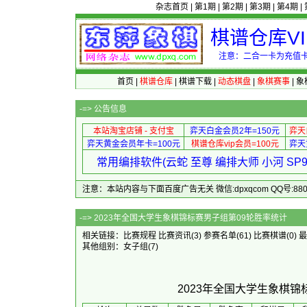
杂志首页
|
第1期
|
第2期
|
第3期
|
第4期
|
棋谱仓库V
注意：二合一卡为充值卡
首页
|
棋谱仓库
|
棋谱下载
|
动态棋盘
|
象棋赛事
|
象
-=>
公告信息
本站淘宝店铺 - 支付宝
弈天白金会员2年=150元
弈天
弈天黄金会员年卡=100元
棋谱仓库vip会员=100元
弈天
常用编排软件(云蛇 至尊 编排大师 小河 S
注意：本站内容与下面百度广告无关 微信:dpxqcom QQ号:88081
-=> 2023年全国大学生象棋
相关链接：
比赛规程
比赛资讯
(3)
参赛名单
(61)
比赛棋谱
(0)
最
其他组别：
女子组
(7)
2023年全国大学生象棋锦