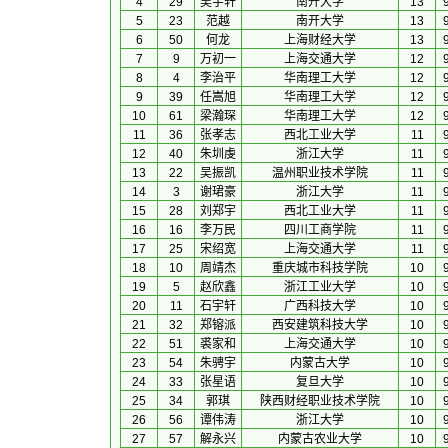
4
29
吴宇轩
南开大学
13
5
23
范越
南开大学
13
6
50
何龙
上海财经大学
13
7
9
万初一
上海交通大学
12
8
4
李治平
华南理工大学
12
9
39
任嵩旭
华南理工大学
12
10
61
梁瀚琛
华南理工大学
12
11
36
张孝志
西北工业大学
11
12
40
朱圳虔
浙江大学
11
13
22
吴振凯
温州职业技术学院
11
14
3
谢珺豪
浙江大学
11
15
28
刘郑宇
西北工业大学
11
16
16
李万民
四川工商学院
11
17
25
宋绍宽
上海交通大学
11
18
10
周靖杰
重庆城市科技学院
10
19
5
赵欣鑫
浙江工业大学
10
20
11
石宇轩
广西科技大学
10
21
32
郑镕派
西安建筑科技大学
10
22
51
裘家和
上海交通大学
10
23
54
朱骋宇
内蒙古大学
10
24
33
张星语
复旦大学
10
25
34
郭琪
陕西财经职业技术学院
10
26
56
谭伟涛
浙江大学
10
27
57
解永兴
内蒙古农业大学
10