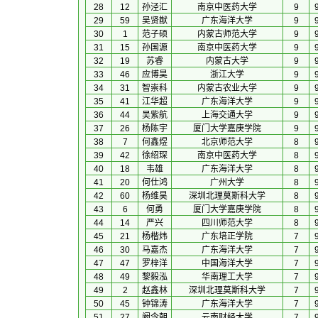
28
12
孙泾汇
南京中医药大学
9
29
59
吴贤猷
广东海洋大学
9
30
1
范子硕
内蒙古师范大学
9
31
15
孙国源
南京中医药大学
9
32
19
苏睿
内蒙古大学
9
33
46
应博昊
浙江大学
9
34
31
智崇科
内蒙古农业大学
9
35
41
江华超
广东海洋大学
9
36
44
吴紫航
上海交通大学
9
37
26
杨陈宇
厦门大学嘉庚学院
9
38
7
何鑫煜
北京师范大学
8
39
42
徐绍琛
南京中医药大学
8
40
18
韦雄
广东海洋大学
8
41
20
何仕鸿
广州大学
8
42
60
杨维昊
深圳北理莫斯科大学
8
43
6
何勇
厦门大学嘉庚学院
8
44
14
严兴
四川师范大学
8
45
21
杨楷炜
广东培正学院
7
46
30
马嘉杰
广东海洋大学
7
47
47
罗梓洋
中国海洋大学
7
48
49
黎毅泓
华南理工大学
7
49
2
赵鑫林
深圳北理莫斯科大学
7
50
45
钟锦涛
广东海洋大学
7
51
27
阚今朝
云南财经大学
7