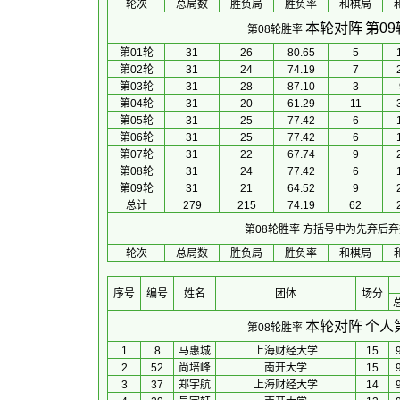
轮次
总局数
胜负局
胜负率
和棋局
本轮对阵
第0
第08轮胜率
第01轮
31
26
80.65
5
第02轮
31
24
74.19
7
第03轮
31
28
87.10
3
第04轮
31
20
61.29
11
第05轮
31
25
77.42
6
第06轮
31
25
77.42
6
第07轮
31
22
67.74
9
第08轮
31
24
77.42
6
第09轮
31
21
64.52
9
总计
279
215
74.19
62
第08轮胜率
方括号中为先弃后弃
轮次
总局数
胜负局
胜负率
和棋局
序号
编号
姓名
团体
场分
本轮对阵
个人
第08轮胜率
1
8
马惠城
上海财经大学
15
2
52
尚培峰
南开大学
15
3
37
郑宇航
上海财经大学
14