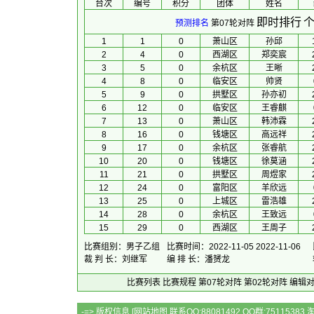
台次
编号
积分
团体
 姓名 
即时排行
个
预测排名
第07轮对阵
1
1
0
萧山区
孙邱
2
4
0
西湖区
郑奕宸
3
5
0
余杭区
王晰
4
8
0
临安区
帅贤
5
9
0
拱墅区
孙亦初
6
12
0
临安区
王睿麒
7
13
0
萧山区
韩沛霖
8
16
0
钱塘区
高远祥
9
17
0
余杭区
张睿航
10
20
0
钱塘区
徐莫涵
11
21
0
拱墅区
周煜家
12
24
0
富阳区
羊欣远
13
25
0
上城区
雷浩雄
14
28
0
余杭区
王致远
15
29
0
西湖区
王周子
比赛组别：男子乙组
比赛时间：2022-11-05 2022-11-06
裁 判 长：刘继军
编 排 长：潘赟龙
比赛列表
比赛规程
第07轮对阵
第02轮对阵
编辑
-=> 版权信息 [
网站地图
联系QQ:88081492 QQ群:7511538