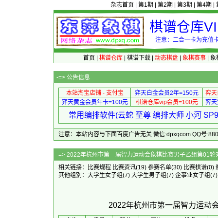
杂志首页
|
第1期
|
第2期
|
第3期
|
第4期
|
棋谱仓库V
注意：二合一卡为充值卡
首页
|
棋谱仓库
|
棋谱下载
|
动态棋盘
|
象棋赛事
|
象
-=>
公告信息
本站淘宝店铺 - 支付宝
弈天白金会员2年=150元
弈天
弈天黄金会员年卡=100元
棋谱仓库vip会员=100元
弈天
常用编排软件(云蛇 至尊 编排大师 小河 S
注意：本站内容与下面百度广告无关 微信:dpxqcom QQ号:88081
-=> 2022年杭州市第一届智力运动会象棋
相关链接：
比赛规程
比赛资讯
(19)
参赛名单
(30)
比赛棋谱
(0)
其他组别：
大学生女子组
(7)
大学生男子组
(7)
企事业女子组
(7
2022年杭州市第一届智力运动