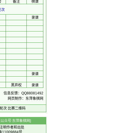
号
备注
棋谱
轮次
录谱
录谱
黑弃权
录谱
信息反馈：QQ88081492
网页制作：东萍象棋网
轮次
比赛二维码
 微信公众号:东萍象棋网]
注明作者和出处
备11009884号