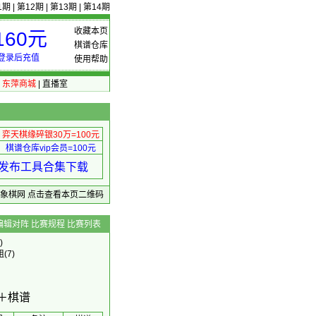
1期
|
第12期
|
第13期
|
第14期
收藏本页
60元
棋谱仓库
登录后充值
使用帮助
|
东萍商城
|
直播室
弈天棋缘碎银30万=100元
棋谱仓库vip会员=100元
绩 发布工具合集下载
东萍象棋网
点击查看本页二维码
编辑对阵
比赛规程
比赛列表
)
组
(7)
＋棋谱