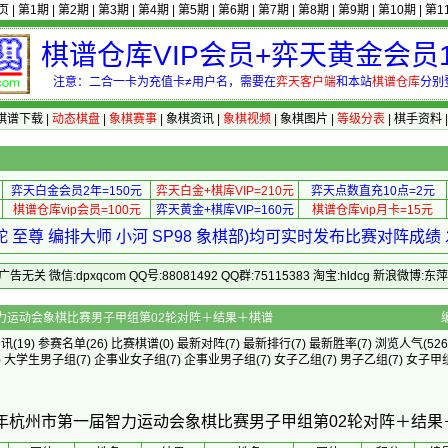
页
|
第1期
|
第2期
|
第3期
|
第4期
|
第5期
|
第6期
|
第7期
|
第8期
|
第9期
|
第10期
|
第1
棋谱仓库VIP会员+弈天黄金会员1
注意：二合一卡为充值卡≠用户名，需要在
弈天客户端
和本站
棋谱仓库
分别
棋谱下载
|
动态棋盘
|
象棋赛事
|
象棋资讯
|
象棋视频
|
象棋图片
|
等级分表
|
棋手资料
弈天白金会员2年=150元
弈天白金+棋库VIP=210元
弈天点数直充10点=2元
棋谱仓库vip会员=100元
弈天黄金+棋库VIP=160元
棋谱仓库vip月卡=15元
 至尊 编排大师 小河 SP98 象棋部)均可实时发布比赛对阵成
 微信:dpxqcom QQ号:88081492 QQ群:75115383 淘宝:hldcg 新浪微博:
州市第一届智力运动会象棋比赛男子甲组第02轮对阵＋结果＋棋谱
资讯
(19)
参赛名单
(26)
比赛棋谱
(0)
最新对阵
(7)
最新排行
(7)
最新胜率
(7) 浏览人气(526
)
大学生男子组
(7)
企事业女子组
(7)
企事业男子组
(7)
女子乙组
(7)
男子乙组
(7)
女子甲
22年杭州市第一届智力运动会象棋比赛男子甲组第02轮对阵＋结果