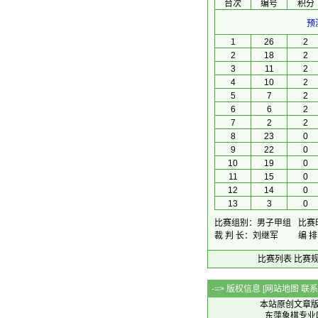
台次
编号
积分
预
1
26
2
2
18
2
3
11
2
4
10
2
5
7
2
6
6
2
7
2
2
8
23
0
9
22
0
10
19
0
11
15
0
12
14
0
13
3
0
比赛组别：男子甲组
比赛时
裁 判 长：刘继军
编 
比赛列表
比赛
-=> 版权信息 [
网站地图
联系Q
本站原创文章
东萍象棋专业网站 