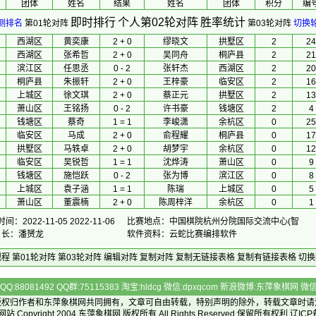
团体
 姓名 
 结果 
 姓名 
团体
积分
编
即时排行
个人第02轮对阵
胜率统计
测排名
第01轮对阵
第03轮对阵
切换
西湖区
黄奕康
2 + 0
缪晓文
拱墅区
2
24
西湖区
张希哲
2 + 0
吴同舟
桐庐县
2
21
滨江区
任思丞
0 - 2
张轩杰
西湖区
2
20
桐庐县
朱振轩
2 + 0
王梓豪
临安区
2
16
上城区
徐文琪
2 + 0
蔡正元
拱墅区
2
13
萧山区
王铭扬
0 - 2
许书豪
钱塘区
2
4
钱塘区
蔡奇
1 = 1
李峻潇
余杭区
0
25
临安区
马成
2 + 0
俞程耀
桐庐县
0
17
拱墅区
马轶卓
2 + 0
胡梦宇
余杭区
0
12
临安区
吴锐哲
1 = 1
沈烨涛
萧山区
0
9
钱塘区
施恺跃
0 - 2
张为博
滨江区
0
8
上城区
袁子涵
1 = 1
陈瑞
上城区
0
5
萧山区
董震楠
2 + 0
陈周梓洋
余杭区
0
1
间：2022-11-05 2022-11-06
比赛地点：中国棋院杭州分院国际交流中心(智
排 长：潘赟龙
软件资料：云蛇比赛编排软件
规程
第01轮对阵
第03轮对阵
编辑对阵
复制对阵
复制无链接表格
复制有链接表格
切换
Q:88081492 QQ群:75115383 淘宝:hldcg 微信:dpxqcom 新浪微博:东萍象棋网
版权归作者和
东萍象棋网
共同拥有，文章可自由转载，特别声明的除外，转载文章时请
Copyright 2004
东萍象棋网
版权所有 All Rights Reserved 保留所有权利 辽ICP