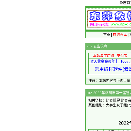
杂志首
首页
|
棋谱仓库
|
-=>
公告信息
本站淘宝店铺 - 支付宝
弈天黄金会员年卡=100元
常用编排软件(云蛇
注意：本站内容与下面百度广告无关
-=> 2022年杭
相关链接：
比赛规程
比赛
其他组别：
大学生女子组
(7
20