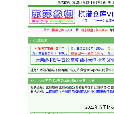
杂志首页
|
第1期
|
第2期
|
第3期
|
第4期
|
棋谱仓库V
注意：二合一卡为充值卡
首页
|
棋谱仓库
|
棋谱下载
|
动态棋盘
|
象棋赛事
|
象
-=>
公告信息
本站淘宝店铺 - 支付宝
弈天白金会员2年=150元
弈天
弈天黄金会员年卡=100元
棋谱仓库vip会员=100元
弈天
常用编排软件(云蛇 至尊 编排大师 小河 S
注意：本站内容与下面百度广告无关 微信:dpxqcom QQ号:88081
-=> 2022年五子棋决赛
相关链接：
比赛规程
比赛资讯
(2)
参赛名单
(83)
比赛棋谱
(0)
最
其他组别：
云蛇编排
至尊编排
电脑编排大师
小河棋院编排
象
2022年五子棋