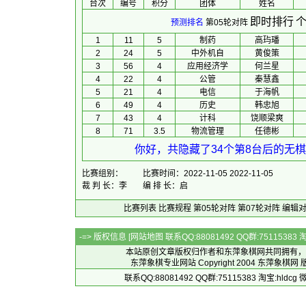
台次
编号
积分
团体
 姓名 
即时排行
个
预测排名
第05轮对阵
1
11
5
制药
高玙璠
2
24
5
中外机自
黄俊策
3
56
4
应用经济学
何兰星
4
22
4
公管
秦慧鑫
5
21
4
电信
于海帆
6
49
4
历史
韩忠旭
7
43
4
计科
饶顺梁爽
8
71
3.5
物流管理
任德彬
你好，共隐藏了34个第8台后的无棋
比赛组别：
比赛时间：2022-11-05 2022-11-05
裁 判 长：李
编 排 长：启
比赛列表
比赛规程
第05轮对阵
第07轮对阵
编辑
-=> 版权信息 [
网站地图
联系QQ:88081492 QQ群:7511538
本站原创文章版权归作者和
东萍象棋网
共同拥有，
东萍象棋专业网站 Copyright 2004
东萍象棋网
版
联系QQ:88081492 QQ群:75115383 淘宝:h