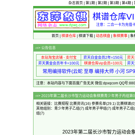
杂志首页
|
第1期
|
第2期
|
第3期
|
第4期
|
棋谱仓库V
注意：二合一卡为充值卡
首页
|
棋谱仓库
|
棋谱下载
|
动态棋盘
|
象棋赛事
|
象
-=>
公告信息
本站淘宝店铺 - 支付宝
弈天白金会员2年=150元
弈天
弈天黄金会员年卡=100元
棋谱仓库vip会员=100元
弈天
常用编排软件(云蛇 至尊 编排大师 小河 S
注意：本站内容与下面百度广告无关 微信:dpxqcom QQ号:88081
-=> 2023年第二届长沙市智力运动会象棋赛
相关链接：
比赛规程
比赛资讯
(16)
参赛名单
(29.1)
比赛棋谱
(0
其他组别：
青少年男子乙组
(7)
成年男子甲组
(7)
成年男子乙组
组
(7)
2023年第二届长沙市智力运动会