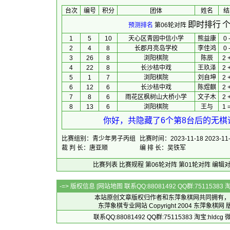
台次
编号
积分
团体
 姓名 
 结
即时排行
个
预测排名
第06轮对阵
1
5
10
天心区青园中信小学
熊益康
0 
2
4
8
长郡月亮岛学校
李佳鸿
0 
3
26
8
浏阳棋院
陈辰
2 
4
22
8
长沙桔中戏
王玖泽
2 
5
1
7
浏阳棋院
刘自坤
2 
6
12
6
长沙桔中戏
陈煜麒
2 
7
8
6
雨花区枫树山大桥小学
文子木
2 
8
13
6
浏阳棋院
王与
1 
你好，共隐藏了6个第8台后的无棋谱
比赛组别：青少年男子丙组
比赛时间：2023-11-18 2023-11
裁 判 长：唐亚顺
编 排 长：吴铁军
比赛列表
比赛规程
第06轮对阵
第01轮对阵
编辑
-=> 版权信息 [
网站地图
联系QQ:88081492 QQ群:7511538
本站原创文章版权归作者和
东萍象棋网
共同拥有，
东萍象棋专业网站 Copyright 2004
东萍象棋网
版
联系QQ:88081492 QQ群:75115383 淘宝:h